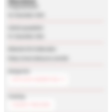
Überblick
Programmstart
20. Dezember 2010
Zuletzt geupdatet
07. Dezember 2021
Webseite für Endkunden
https://www.daisycon.com/de/
Kategorien
AFFILIATE-MARKETING
Tracking
COOKIE-TRACKING