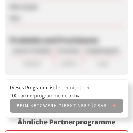
SEM erlaubt
Nein
Produkte und Provisionen
Unsere Produkte
Provision
Vergütungsart
Verkauf
10,00 €
Lead
Dieses Programm ist leider nicht bei
100partnerprogramme.de aktiv.
BEIM NETZWERK DIREKT VERFÜGBAR
Ähnliche Partnerprogramme