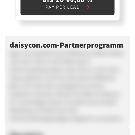
PAY PER LEAD
daisycon.com-Partnerprogramm
Egal, ob Sie gerade einen Webshop eröffnet haben
und noch nicht so viel Erfahrung im
Onlinemarketing haben oder schon zu den alten
Hasen gehören und Ihren deutschen Webshop
jetzt auch über die Landesgrenzen hinaus
ausbauen möchten. Bereits seit 2000 ist Daisycon
Ihr zuverlässiger Partner im performance based
Marketing und hilft Ihnen Ihre
Onlinemarketingstrategie erfolgreich umzusetzen.