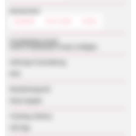
Werbemittel
BANNER
TEXTLINKS
VIDEO
Produktdaten-Feeds
Keine Produktdaten-Feeds verfügbar
Sofortige Freischaltung
Nein
Bearbeitungszeit
Keine Angabe
Tracking-Lifetime
100 Tage