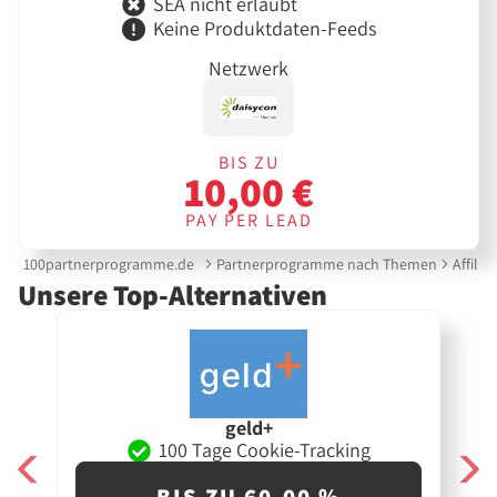
SEA nicht erlaubt
Keine Produktdaten-Feeds
Netzwerk
BIS ZU
10,00 €
PAY PER LEAD
100partnerprogramme.de
Partnerprogramme nach Themen
Affilia
Unsere Top-Alternativen
geld+
100 Tage Cookie-Tracking
BIS ZU 60,00 %