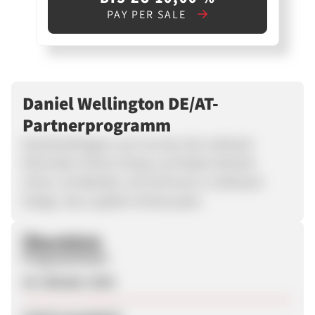
PAY PER SALE
Daniel Wellington DE/AT-
Partnerprogramm
Danielwellington.com ist einer der weltweit
führenden Online-Shops und bietet stilvolle
Uhren, Armbänder und Schmuck in zeitlosem
Design, das zu jedem Anlass passt.
Überblick
Programmstart
29. Oktober 2025