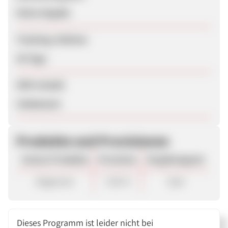
Keine Angabe
Tracking-Lifetime
30 Tage
SEM erlaubt
Unbekannt
Produkte und Provisionen
Unsere Produkte
Provision
Vergütungsart
Allgemein
7,00 %
Sale
Dieses Programm ist leider nicht bei