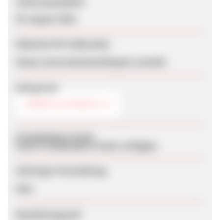
Zuletzt geupdatet
09. August 2026
Webseite für Endkunden
https://www.danielwellington.com/de/
Kategorien
UHREN & SCHMUCK
Produktdaten-Feeds
Keine Produktdaten-Feeds verfügbar
Sofortige Freischaltung
Nein
Bearbeitungszeit