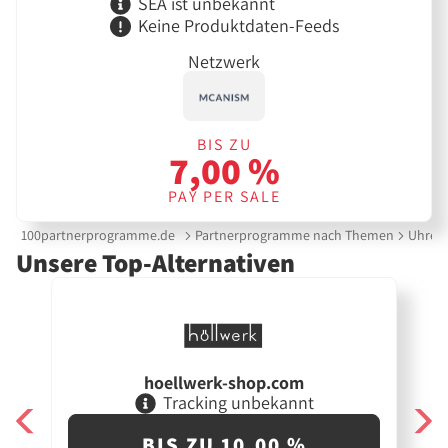
SEA ist unbekannt
Keine Produktdaten-Feeds
Netzwerk
BIS ZU
7,00 %
PAY PER SALE
100partnerprogramme.de
Partnerprogramme nach Themen
Uhren
Unsere Top-Alternativen
hoellwerk-shop.com
Tracking unbekannt
BIS ZU 10,00 %