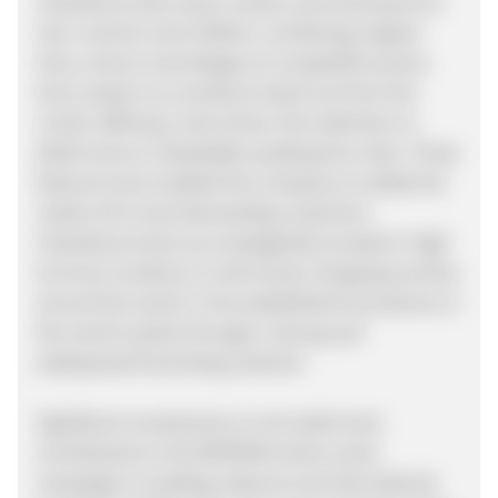
Calzedonia sells socks, hosiery and swimwear for
men, women and children, combining original
lines, colours and designs at competitive prices.
Every season our products stand out from the
crowd, offering a vast choice, fine attention to
detail and an unbeatable quality/price ratio. These
features have enabled the company to satisfy the
needs of its most demanding customers.
Calzedonia stores are strategically located in high
turnover locations in well known shopping centres
around the world. It has established its presence in
the world market through a strong and
widespread franchising network.
Significant investments on all media have
contributed to CALZEDONIA’s fame: press
campaigns in leading national and international