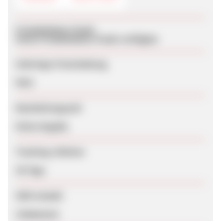
Produktdaten-Feeds
Keine Produktdaten-Feeds verfügbar
Sofortige Freischaltung
Nein
Bearbeitungszeit
Keine Angabe
Tracking-Lifetime
30 Tage
SEM erlaubt
Unbekannt