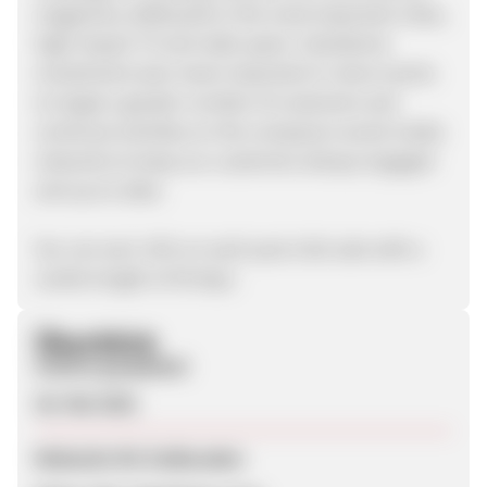
magazines, billboards in the most important cities,
high-impact TV and radio spots. Calzedonia
investments also mean important in-store events
to target a greater number of customers and
continual activities on the company’s social media
networks to keep our customers always engaged
and up-to-date.
You can earn 14% on each post-click sale with a
cookie length of 30 days.
Überblick
Zuletzt geupdatet
26. Mai 2021
Webseite für Endkunden