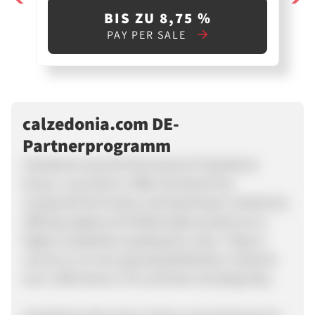
BIS ZU 8,75 %
PAY PER SALE
calzedonia.com DE-
Partnerprogramm
Calzedonia was the first brand of Calzedonia
Group. Launched in 1986, the Brand has
conquered the hosiery and beachwear markets by
offering original and fashionable products at a
highly competitive quality/price ratio. Today it
counts on an ever-growing distribution network:
over 2.000 stores in 43 countries including Italy.