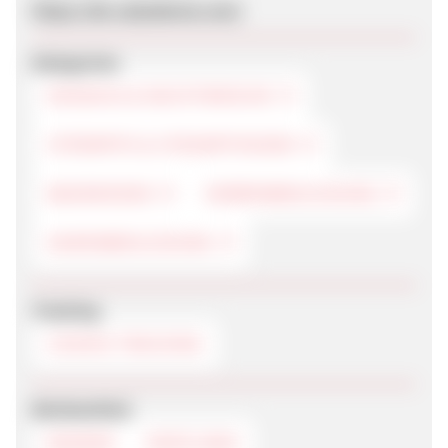
https://de.calzedonia.com/
Kategorien
DESSOUS & NACHTWÄSCHE
STRÜMPFE & STRUMPFHOSEN
BADEMODEN
HERRENBEKLEIDUNG
DAMENBEKLEIDUNG
Tracking
COOKIE-TRACKING
Werbemittel
BANNER
DEEPLINKS