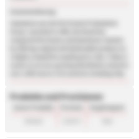
Zusammenfassung
Calzedonia was the first brand of Calzedonia
Group. Launched in 1986, the Brand has
conquered the hosiery and beachwear markets
by offering original and fashionable products at
a highly competitive quality/price ratio. Today it
counts on an ever-growing distribution network:
over 2.000 stores in 43 countries including Italy.
Produkte und Provisionen
Unsere Produkte
Provision
Vergütungsart
Verkauf
11,50 %
Sale