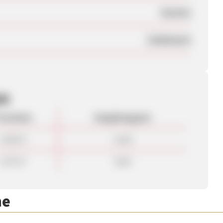
Session
Unbekannt
en
rovision
Vergütungsart
10,50 €
Lead
0,70 %
Sale
me