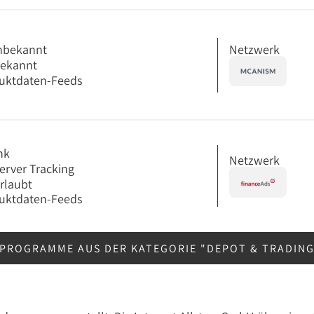
Netzwerk
nbekannt
bekannt
uktdaten-Feeds
nk
Netzwerk
erver Tracking
erlaubt
uktdaten-Feeds
RPROGRAMME AUS DER KATEGORIE "DEPOT & TRADIN