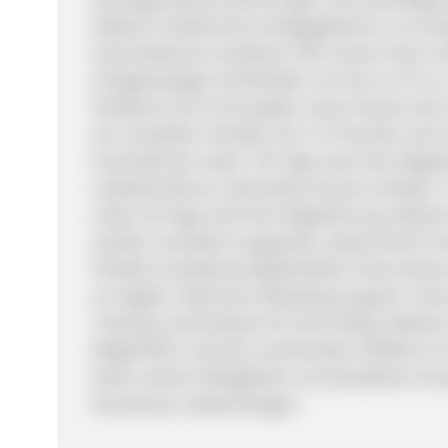
Debitum erhebt keine Anlagegebühren von Anle
Automatisches Investieren: Mit unserer Auto-In
Anlagestrategie mit Renditen von bis zu 15 % p. a
Verdienen Sie 15 € für jeden neuen Nutzer, der sic
pro Investition: Erhalten Sie 1 % Provision auf
innerhalb der ersten 720 Tage nach ihrer Regis
Cashback-Bonus: Geworbene Nutzer erhalten 1 %
ersten 30 Tage nach ihrer Registrierung. Weiter
werden monatlich ausgezahlt, sodass Sie für 
Flexible Investitionsmöglichkeiten: Neue Nutzer 
es möglich. Exklusiver Marketing-Support: Unse
Tracking und Analysen für Ihren Erfolg. Debitum
Möglichkeit, mit einer wachsenden Plattform 
Dank unserer Erfolgsbilanz und attraktiven An
Einnahmen niederschlagen.