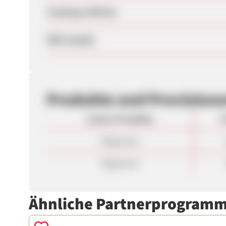
Tracking-Lifetime
SEM erlaubt
Produkte und Provision
Unsere Produkte
P
Allgemein
Allgemein
Ähnliche Partnerprogram