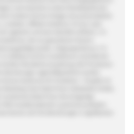
gern und maximiert so deren Renditepotenzial.
vest-Funktion können Anleger eine personalisierte
. erstellen. Affiliate-Verdienst: 15 € pro Lead:
h registriert und seine Identität verifiziert. 1 %
 Investitionen, die von geworbenen Nutzern
trierung getätigt werden. Zielgruppenbonus: 1 %
 Cashback auf ihre Investitionen innerhalb der
e Vorteile: Monatliche Auszahlung: Alle Provisionen
Ihre Bemühungen regelmäßig belohnt werden.
können bereits ab 10 € investieren – für jeden ist
r Marketing-Team bietet Ihnen individuelle Inhalte,
 Investments bietet Ihnen die einzigartige
im P2B-Investitionsbereich zusammenzuarbeiten.
reize können sich Ihre Bemühungen in signifikanten