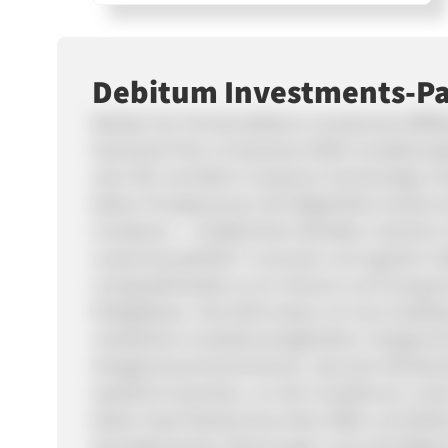
Debitum Investments-P
Werden Sie Teil des Debitum Investments Affil
lizenzierte Peer-to-Business (P2B)-Investitions
wird. Wir vermitteln Investoren hochwertige 
bieten Privatpersonen die Möglichkeit, bereits 
investieren – mit jährlichen Renditen zwische
zusammenarbeiten? Lizenziert und reguliert: Deb
und gewährleistet so ein sicheres und transpa
Erfolgsbilanz: Seit 2019 weisen wir eine Ausfal
verlässliche Investitionsmöglichkeit. Anlegers
Anlegerschutzmechanismen, darunter Rückkauf
staatliche Garantien, um die Investitionen unse
bieten Asset-Backed Securities (ABS) und Debi
Vermögenswerte, Rechnungen und zukünftige E