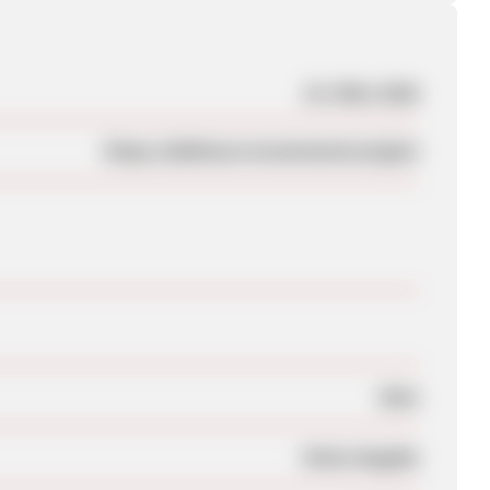
23. März 2026
https://debitum.investments/en/join
Nein
Keine Angabe