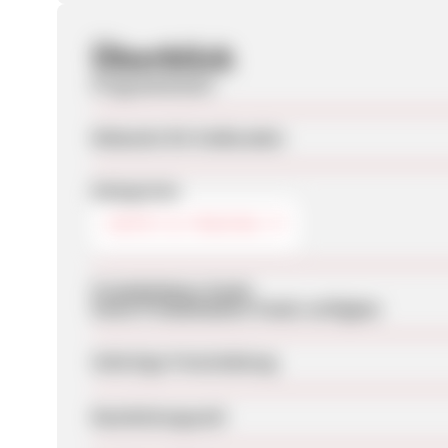
Überblick
Programmstart
Webseite für Endkunden
Kategorien
DEPOT & TRADING
Produktdaten-Feeds
Keine Produktdaten-Feeds verfügbar
Sofortige Freischaltung
Bearbeitungszeit