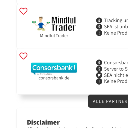
Tracking u
SEA ist un
Keine Prod
Mindful Trader
Consorsba
Server to S
SEA nicht 
consorsbank.de
Keine Prod
ALLE PARTNE
Disclaimer