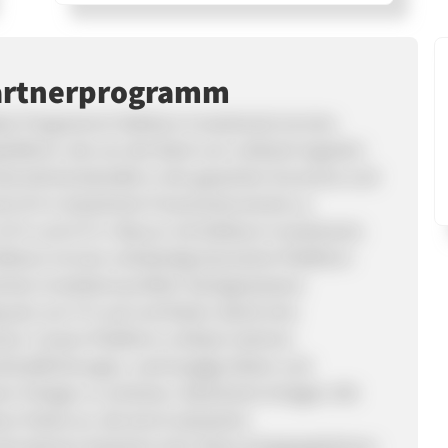
artnerprogramm
iate-Programms! Debitum Investments ist eine
plattform, die von der Bank von Lettland reguliert
Unternehmenskredite in der gesamten Eurozone und
ab 10 € in besicherte Finanzinstrumente zu
n 10 % und 15 %. Warum mit Debitum Investments
itum ist eine vollständig lizenzierte Plattform
rentes Investitionsumfeld. Nachgewiesene
lquote von 0 % auf und bieten damit eine
chutz: Unsere Plattform umfasst mehrere
verpflichtungen, nachrangige Aktien und
rer Anleger zu schützen. Besicherte Anlagen: Wir
tum Notes an, die durch physische
innahmen besichert sind. Keine Anlegergebühren: