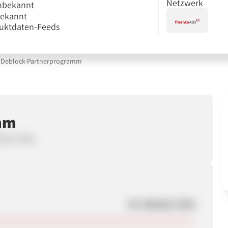
Netzwerk
nbekannt
bekannt
uktdaten-Feeds
Deblock-Partnerprogramm
mm
 pro Sale.
04. Oktober 2025