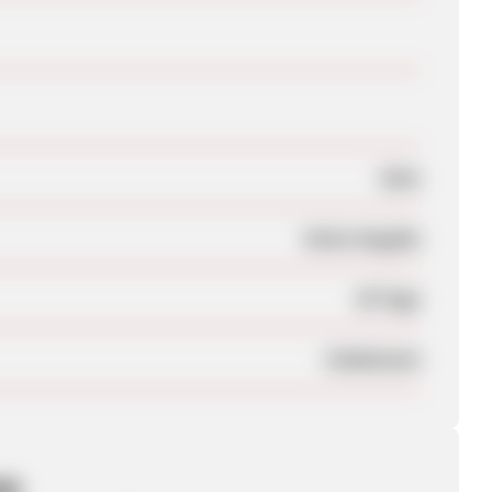
Nein
Keine Angabe
30 Tage
Unbekannt
en