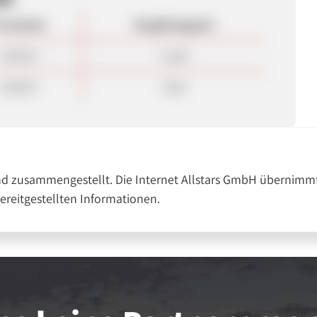
rovision
Vergütungsart
20,00 €
Lead
50,00 €
Sale
nd zusammengestellt. Die Internet Allstars GmbH übernimmt
bereitgestellten Informationen.