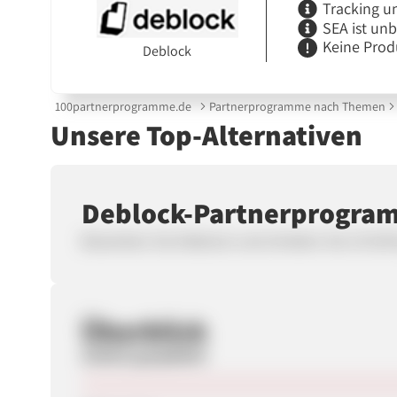
Tracking u
SEA ist un
Keine Prod
Deblock
100partnerprogramme.de
Partnerprogramme nach Themen
Unsere Top-Alternativen
Deblock-Partnerprogra
Bewerben Sie Deblock und erhalten Sie 23 EUR
Überblick
Zuletzt geupdatet