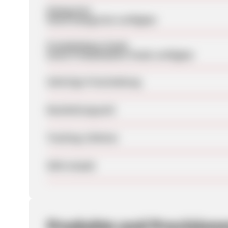
Kategorien
Keine Kategorien verfügbar
Produktdaten-Feeds
Keine Produktdaten-Feeds verfügbar
Sofortige Freischaltung
Bearbeitungszeit
Tracking-Lifetime
SEM erlaubt
Produkte und Provision