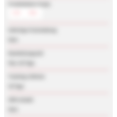
Produktdaten-Feeds
CSV
XML
Sofortige Freischaltung
Nein
Bearbeitungszeit
Max. 60 Tage
Tracking-Lifetime
30 Tage
SEM erlaubt
Nein