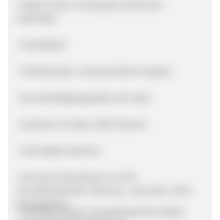
· Basket Freeze Tracking (bei 10 Minuten
Inaktivität)
· Produktfeed
· Professioneller und persönlicher Support
· Kurze Bestätigungszyklen der Sales
· Sortiment mit über 6.000 Schuhen
· Tolle Rabatt-Aktionen
· Ab einem Einkaufswert von 39 €
versandkostenfreie Lieferung - ansonsten 2,99 €
Versandkosten
· Filialabholung als versandkostenfreie Option