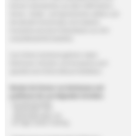
können Interessenten aus über 6.000 Damen-,
Herren-, Kinder- und Sportschuhen wählen und
die aktuelle Schuhmode und modische
Accessoires ab einem Einkaufswert von 39 €
versandkostenfrei bestellen.
Zum Online-Sortiment gehören neben
Deichmann-Schuhen und Accessoires auch
spezielle eine Online Exklusiv Kollektion.
Werden Sie Partner von Deichmann und
profitieren Sie von folgenden Vorteilen:
· Provisionsmodell
Neukunden: 11%
Bestandskunden: 5%
· 30-Tage-Cookie-Tracking