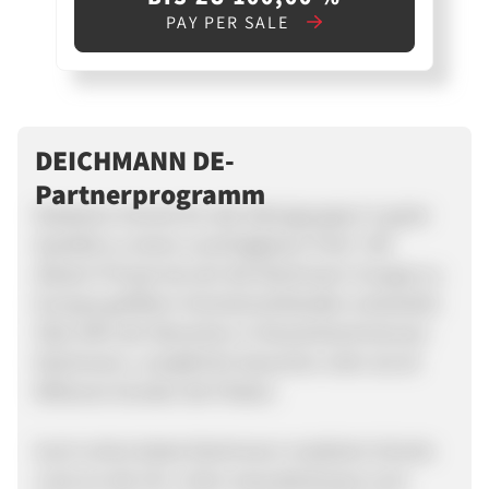
PAY PER SALE
DEICHMANN DE-
Partnerprogramm
Modische Schuhe für alle Altersgruppen in guter
Qualität zu einem unschlagbaren Preis“. Mit
diesem Prinzip hat sich die Deichmann-Gruppe zu
Europas größtem Schuheinzelhändler entwickelt.
Über 90% der Menschen in Deutschland kennen
Deichmann, und jährlich besuchen mehr als 20
Millionen Kunden die Filialen.
Auch online bietet Deichmann modische Schuhe
rund um die Uhr. Unter www.deichmann.com