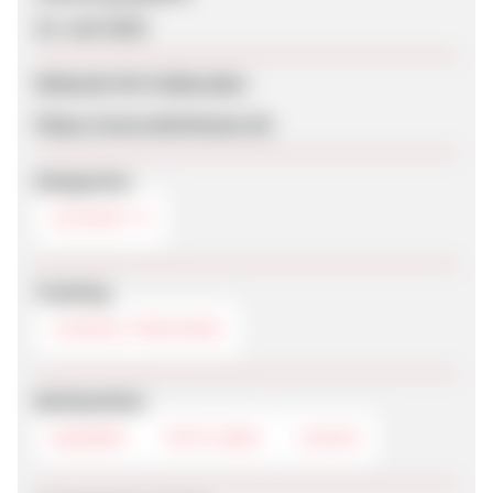
22. Juni 2023
Webseite für Endkunden
https://www.deichmann.de
Kategorien
SCHUHE
Tracking
COOKIE-TRACKING
Werbemittel
BANNER
TEXTLINKS
LOGOS