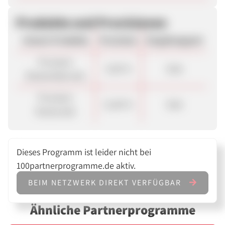
Produkte und Provisionen
Unsere Produkte
Provision
Vergütungsart
Provision
5,00 %
Sale
Bestandskunde
Provision
11,00 %
Sale
Neukunde
Dieses Programm ist leider nicht bei
100partnerprogramme.de aktiv.
BEIM NETZWERK DIREKT VERFÜGBAR
Ähnliche Partnerprogramme