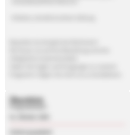
· Versandkostenfreie Retouren
· Einfache, schnelle & sichere Zahlung
Bewerben sie sich jetzt bei Deichmann!
Wir freuen uns auf Ihre Bewerbung und eine
erfolgreiche Zusammenarbeit.
Haben Sie Fragen und Anregungen zu unserem
Programm? Zögern Sie nicht uns zu kontaktieren.
Überblick
Programmstart
01. Oktober 2004
Zuletzt geupdatet