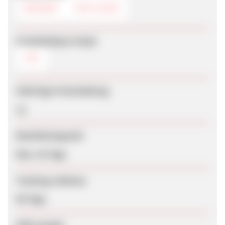
BANNER
TEXTLINKS
Produktdaten-Feeds
CSV
Sofortige Freischaltung
Ja
Bearbeitungszeit
Max. 42 Tage
Tracking-Lifetime
60 Tage