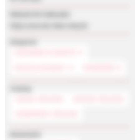
Webseite für Endkunden
https://www.der-ideen-shop.de
Kategorien
GESCHENKE & GADGETS
KÜCHE & HAUSHALT
SÜSSWAREN
Tracking
COOKIE-TRACKING
SESSION-TRACKING
FINGERPRINT-TRACKING
Werbemittel