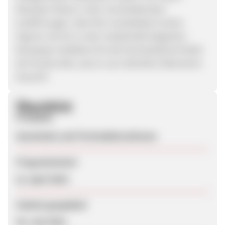
Marzipan-Rosen in den verschiedensten
Ausführungen, über fein verarbeitete Zucker-
Figuren, bis hin zu den meisterhaft eleganten
Brautpaar-Aufsätzen für die Hochzeitstorte findet
der Kunde alles, was er zum stilvollen Dekorieren
braucht!
Überblick
Produkte
Geschenke und Tortendekorationen
Programmstart
21. April 2010
Zuletzt geupdatet
26. Juni 2011