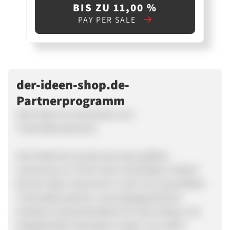
BIS ZU 11,00 %
PAY PER SALE
der-ideen-shop.de-
Partnerprogramm
1001 Ideen für Geschenke und
Tortendekorationen!
Hier findet der Kunde eines der größten
Sortimente an ?First-Class Tortendekor Artikel?.
Bei der-ideen-shop kann er sich von traumhaften
Tortendekorationen und außergewöhnlich
kreativen Geschenkartikeln für alle Anlässe und
Gelegenheiten bezaubern lassen. Von edlen