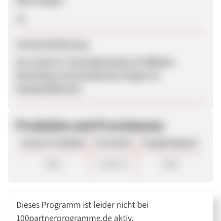
SEM erlaubt
Ja
Zusammenfassung
Ein weiterer Tortendekoshop im Affiliate-
Marketing. Die Konditionen liegen im
Standardbereich.
Produkte und Provisionen
Unsere Produkte
Provision
Vergütungsart
Sale
10,00 %
Sale
Dieses Programm ist leider nicht bei
100partnerprogramme.de aktiv.