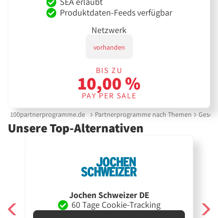
SEA erlaubt
Produktdaten-Feeds verfügbar
Netzwerk
vorhanden
BIS ZU
10,00 %
PAY PER SALE
100partnerprogramme.de
Partnerprogramme nach Themen
Gesche
Unsere Top-Alternativen
Jochen Schweizer DE
60 Tage Cookie-Tracking