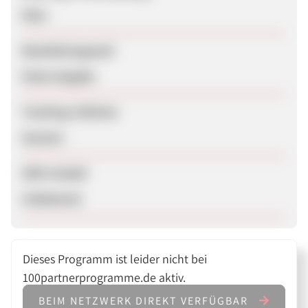
Nein
Bearbeitungszeit
Keine Angabe
Tracking-Lifetime
Session
SEM erlaubt
Unbekannt
Dieses Programm ist leider nicht bei
100partnerprogramme.de aktiv.
BEIM NETZWERK DIREKT VERFÜGBAR