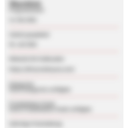
Überblick
Programmstart
13. Mai 2026
Zuletzt geupdatet
05. Juli 2026
Webseite für Endkunden
https://dirtycowboyusa.com/
Kategorien
Keine Kategorien verfügbar
Produktdaten-Feeds
Keine Produktdaten-Feeds verfügbar
Sofortige Freischaltung