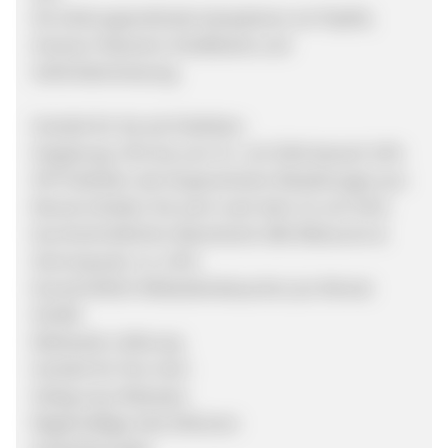
Als Zahlungsmethode akzeptieren wir PayPal,
Amazon Payment, Kreditkarte und
Sofortüberweisung.
Vorteile für Sie als Publisher:
Vergütung: 15% bis zum 15. Juli 2018 danach 10%
VIP-Publisher (ab 30 generierten Bestellungen pro
Monat erhalten Sie auch nach dem 15.Juli 15%)
Durchschnittlicher Warenkorb: 80€ (Retouren &
Stornoquote: ca. 12%)
Durschnittlich Webseitenbesucher pro Monat:
50.000
Weltweite Lieferung
Vorteile für Ihre User:
Stetig neue Releases
Regelmäßige Sale Aktionen