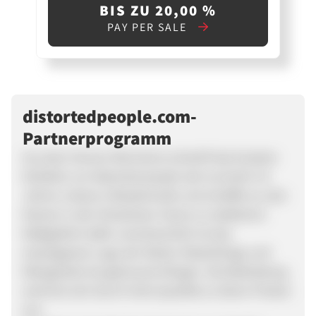
BIS ZU 20,00 %
PAY PER SALE
distortedpeople.com-
Partnerprogramm
Aus dem Herzen Münchens entwirft das kreative
Kollektiv um distorted people seit nunmehr 10
Jahren urbane Lifestylemode und schaffte es, den
Namen in der Streetwear-Szene zu etablieren.
Maßgeblich dafür verantwortlich ist das
einprägsame Logo der Marke: Rasierklinge und
Metzgerbeil als gekreuzte Klingen. Die Bekleidung
zeichnet sich durch hohe Qualität zu fairen Preisen
aus.