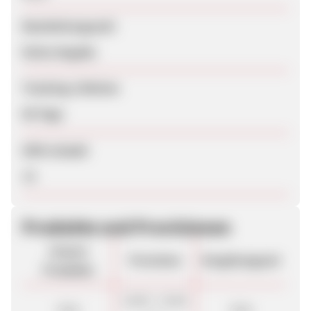
Bearbeitungszeit
Keine Angabe
Tracking-Lifetime
60 Tage
SEM erlaubt
Ja
Produkte und Provisionen
Unsere
Provision
Vergütungsart
Produkte
10,00 - 15,00
Sale
Sale