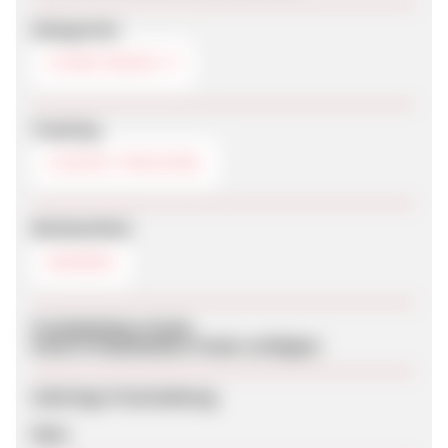
Kategorien
STREETWEAR
Tracking
COOKIE-TRACKING
Werbemittel
BANNER
Produktdaten-Feeds
Keine Produktdaten-Feeds verfügbar
Sofortige Freischaltung
Nein