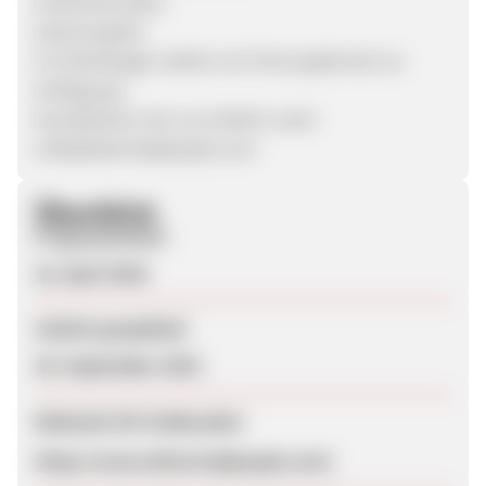
Gutscheincodes
Gewinnspiele
Für Rückfragen stehen wir Ihnen jederzeit zur
Verfügung!
Kontaktieren Sie uns einfach unter
willi@distortedpeople.com
Überblick
Programmstart
16. April 2018
Zuletzt geupdatet
20. September 2019
Webseite für Endkunden
https://www.distortedpeople.com/