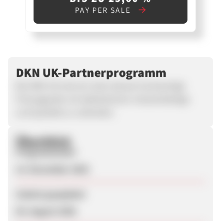
PAY PER SALE
DKN UK-Partnerprogramm
Bei DKN UK sind wir stolz darauf, hochwertige
Fitnessgeräte mit ästhetischem Industriedesign
und Qualität zu verbinden.
Überblick
Programmstart
14. November 2025
Zuletzt geupdatet
05. August 2026