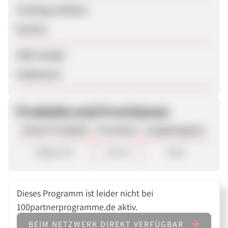
Tracking-Lifetime
Session
SEM erlaubt
Unbekannt
Produkte und Provisionen
Unsere Produkte
Provision
Vergütungsart
Allgemein
1,40 %
Sale
Dieses Programm ist leider nicht bei
100partnerprogramme.de aktiv.
BEIM NETZWERK DIREKT VERFÜGBAR