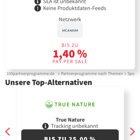
SEA ist unbekannt
Keine Produktdaten-Feeds
Netzwerk
BIS ZU
1,40 %
PAY PER SALE
100partnerprogramme.de
Partnerprogramme nach Themen
Sport 
Unsere Top-Alternativen
True Nature
Tracking unbekannt
BIS ZU 25,00 %