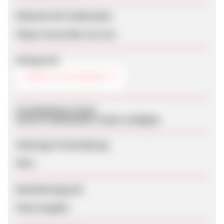
Webseite für Endkunden
https://www.dkn-uk.com
Kategorien
SPORT & OUTDOOR
Produktdaten-Feeds
Keine Produktdaten-Feeds verfügbar
Sofortige Freischaltung
Nein
Bearbeitungszeit
Keine Angabe