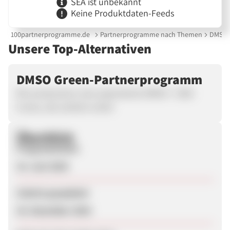
SEA ist unbekannt
Keine Produktdaten-Feeds
100partnerprogramme.de
Partnerprogramme nach Themen
DMSO 
Unsere Top-Alternativen
DMSO Green-Partnerprogramm
Wir produzieren eine patentierte DMSO + CBD-
Creme, die wirklich wirkt!
Überblick
Programmstart
19. Juni 2024
Zuletzt geupdatet
25. Dezember 2024