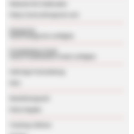
Webseite für Endkunden
https://www.dmsogreen.com
Kategorien
Keine Kategorien verfügbar
Produktdaten-Feeds
Keine Produktdaten-Feeds verfügbar
Sofortige Freischaltung
Nein
Bearbeitungszeit
Keine Angabe
Tracking-Lifetime