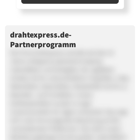
drahtexpress.de-
Partnerprogramm
Die Firma Drahtexpress vertreibt seit über 10
Jahren erfolgreich patentierte Kraptrap
Lebendfallen und Drahtgitter. Die Jagdfallen
erhalten Sie für unterschiedliche Tiergrößen, z.Bsp.
Rattenfallen, Katzenfallen, Marderfallen bis hin zu
Waschbär- und Fuchsfallen. Unsere
Drahtkastenfallen wurden in enger
Zusammenarbeit mit Jägern entwickelt. Dies zeigt
sich in den hervorragenden Bewertung auf den
verschiedensten Plattformen. Hier sticht unsere
Beköderungsklappe bei den großen Lebendfallen