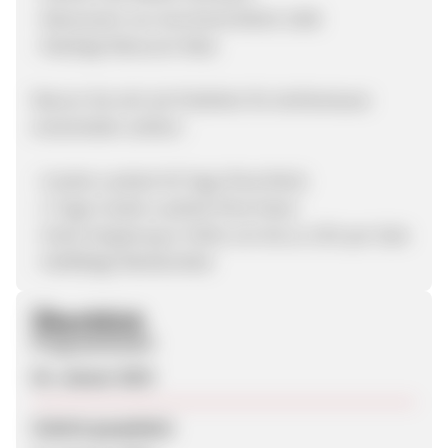
- Warenwert von durchschnittlich 150€
- Niedrige Retouren Rate
Warum Sie sich als Publisher für eknfootwear
entscheiden sollten:
- Cookie Laufzeit 30 Tage (Post Klick)
- 2 Tage Cookie Laufzeit (Post View)
- Hohe Vergütung in Höhe von bis zu 15% per Sale
- Vielfältige Werbemittel
Überblick
Programmstart
02. Januar 2019
Zuletzt geupdatet