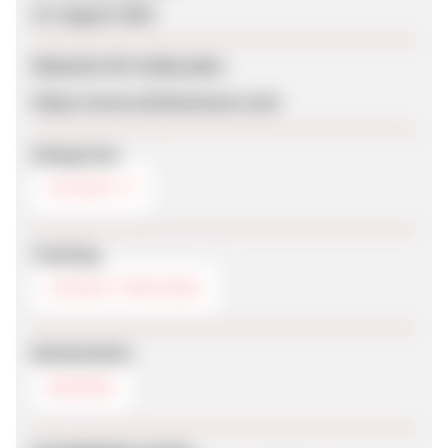
15. August 2025
Webseite für Endkunden
https://www.eknfootwear.com/
Kategorien
SCHUHE
Tracking
COOKIE-TRACKING
Werbemittel
BANNER