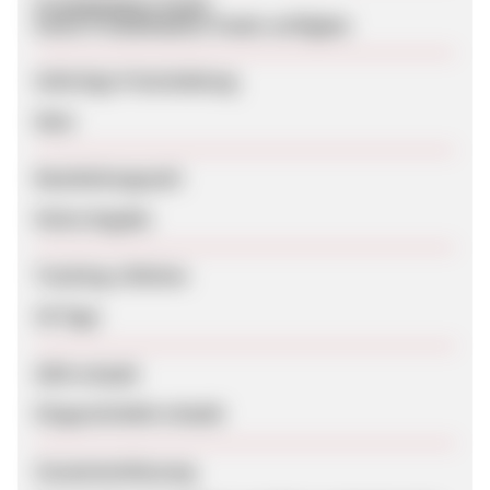
Produktdaten-Feeds
Keine Produktdaten-Feeds verfügbar
Sofortige Freischaltung
Nein
Bearbeitungszeit
Keine Angabe
Tracking-Lifetime
30 Tage
SEM erlaubt
Eingeschränkt erlaubt
Zusammenfassung