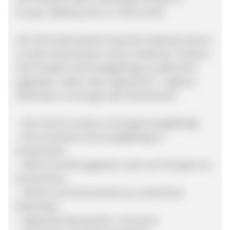
Europa. Walking clean in a dirty world!
ekn [i'kin] (phonetische Sprache): bedeutet Samen
im alten Osmanischen und im modernen Türkisch.
Alle Produkte sind handgefertigt aus pflanzlich
gegerbten Ledern oder organischen + veganen
Materialien in Portugal oder Deutschland.
- Alle Schuhe werden in Portugal handgefertigt
- Alle Accessoires sind handgefertigt in
Deutschland
- 100% chromfrei gegerbte Leder aus Portugal und
Deutschland
- Sohlen und Schnürsenkel aus natürlichen
Materialien
- Organische Baumwolle / Leinwand