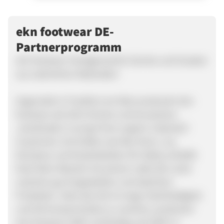
ekn footwear DE-
Partnerprogramm
ekn footwear-Handgemachte Schuhe und Sneaker
aus natürlichen Materialien
Gegründet in Frankfurt am Main produziert ekn
footwear seit 2013 Schuhe und Accessoires
„handmade in europe from organic materials“.
Zusammen mit Größen wie Max Herre, Joy
Denalane und Kreativdirektor Mr. Bailey schließt
Noel Klein-Reesink mit seinem Label die Lücke
zwischen gut hergestellten und stylischen
Produkten. Stets das Ziel im Auge, Nachhaltigkeit
und Stil kompromisslos zu vereinen, produziert
ekn footwear 100% nachhaltig und 100% in