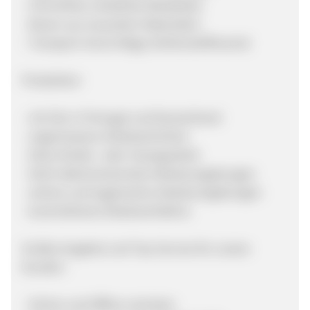
- Chromfreie nickelfreie Metallteile
- Boxen aus recycelten Materialien
- Transport: Kurze Wege; Kohlenstoffneutral
Produktion
- mit Sitz in Portugal und Deutschland
- angemessene Arbeitsschichten
- Keine Kinder- oder Zwangsarbeit
- Nicht diskriminierende Arbeitsumgebungen
- sichere und hygienische Arbeitsumgebungen
- kontrolliertes Arbeitsverhältnis
Großes Angebot und Top-Service für unsere
Kunden:
- Online und Offline vertreten