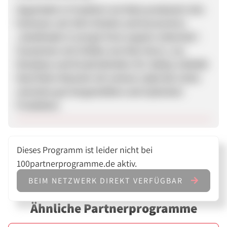
Gegründet in Frankfurt am Main produziert ekn
footwear seit 2013 Schuhe und Accessoires
„handmade in europe from organic materials“.
Zusammen mit Größen wie Max Herre, Joy
Denalane und Kreativdirektor Mr. Bailey schließt
Noel Klein-Reesink mit seinem Label die Lücke
zwischen gut hergestellten und stylischen
Produkten.
Dieses Programm ist leider nicht bei
100partnerprogramme.de aktiv.
BEIM NETZWERK DIREKT VERFÜGBAR
Ähnliche Partnerprogramme