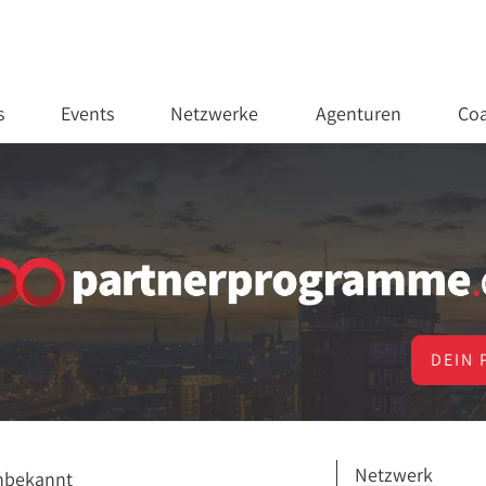
s
Events
Netzwerke
Agenturen
Coa
DEIN 
Netzwerk
nbekannt