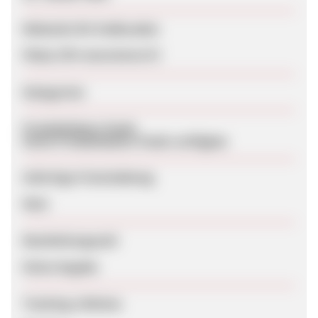
Webseite für Endkunden
https://iki-assurances.fr/
Kategorien
Produktdaten-Feeds
Keine Produktdaten-Feeds verfügbar
Sofortige Freischaltung
Nein
Bearbeitungszeit
Keine Angabe
Tracking-Lifetime