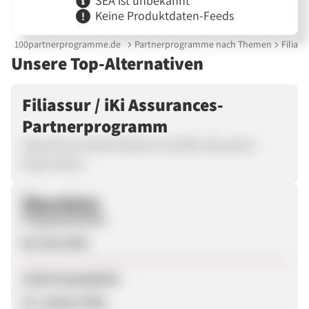
SEA ist unbekannt
Keine Produktdaten-Feeds
100partnerprogramme.de
Partnerprogramme nach Themen
Filias
Unsere Top-Alternativen
Filiassur / iKi Assurances-
Partnerprogramm
Assurances Santé Séniors et Actifs, Assurance
Emprunteur
Überblick
Programmstart
06. Mai 2024
Zuletzt geupdatet
16. Januar 2025