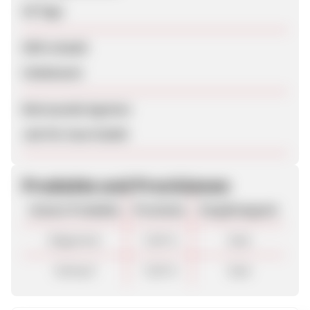
30 Tage
SEM erlaubt
Unbekannt
Betreuende Agentur
Job Für Zwei GmbH
Produkte und Provisionen
Unsere Produkte
Provision
Vergütungsart
Allgemein
7,00 %
Sale
Verkauf
7,00 %
Sale