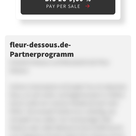
PAY PER SALE
fleur-dessous.de-
Partnerprogramm
Erotische Dessous und Reizwäsche bei Fleur
Dessous
Schöne Unterwäsche ist für jede Frau ein absolutes
Muss, um sich schön und begehrenswert zu fühlen.
Darum sollte sie in keinem Kleiderschrank mehr
fehlen. Die Auswahl hierbei ist so vielseitig, wie
eine jede Frau selbst. Von hochwertigen Edel
Dessous über wilde Wetlook & Vinyl Outfits bis hin
zum eleganten Korsett, bietet Fleur Dessous Ihnen