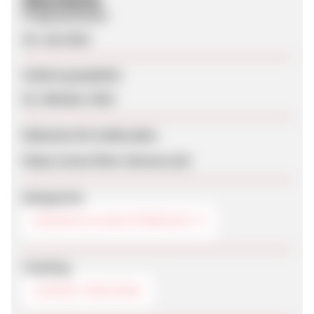
Programmstart
30. Juli 2019
Zuletzt geupdatet
02. Oktober 2024
Webseite für Endkunden
https://www.fleur-dessous.de/
Kategorien
DESSOUS & NACHTWÄSCHE
Tracking
COOKIE-TRACKING