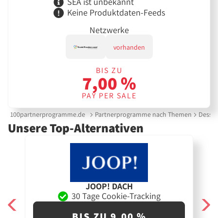
SEA ist unbekannt
Keine Produktdaten-Feeds
Netzwerke
vorhanden
BIS ZU
7,00 %
PAY PER SALE
100partnerprogramme.de
Partnerprogramme nach Themen
Desso
Unsere Top-Alternativen
JOOP! DACH
30 Tage Cookie-Tracking
BIS ZU 9,00 %