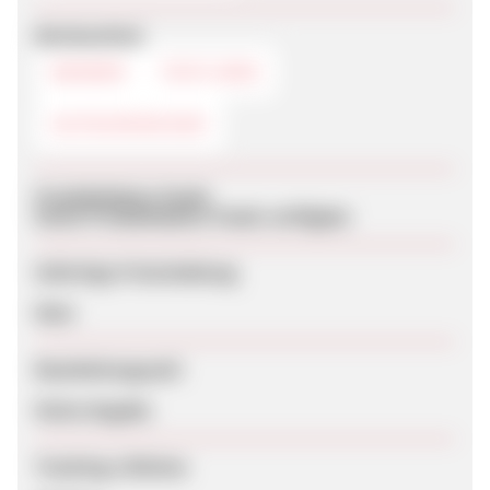
Werbemittel
BANNER
TEXTLINKS
GUTSCHEINCODE
Produktdaten-Feeds
Keine Produktdaten-Feeds verfügbar
Sofortige Freischaltung
Nein
Bearbeitungszeit
Keine Angabe
Tracking-Lifetime