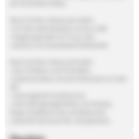
der Sinnlichkeit erleben.
Warum für fleur-dessous.de werben:
• ein hoher Warenkorbwert von bis zu 80€
• Vergütungsmodell mit 7% pro Sale
• aktuelle und verkaufsstarke Werbemittel
Warum bei fleur-dessous.de kaufen:
• über 25 Marken und 35 Hersteller
• kostenlose Retour ab einem Warenwert von über
40€
• herausragender Kundenservice
• viele Zahlungsmöglichkeiten wie Vorkasse,
Paypal, Kreditkarte (Visa und Mastercard),
Lastschrift, Nachname DHL, Moneybookers
Überblick