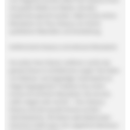
eine große Vielfalt von Marken, die allen
Ansprüchen gerecht werden. Dabei ist die schöne
Reizwäsche von Fleur Dessous von höchst
qualitativen Materialien und Verarbeitung.
Verführerische Dessous und exklusive Reizwäsche
Sie wollen Ihren Partner verführen und für das
gewisse Etwas im Schlafzimmer sorgen? Die Zeiten
von farbloser und langweiliger Unterwäsche ist
längst Vergangenheit. Probieren Sie es doch
einmal mit sinnlicher Reizwäsche. Ob verrucht,
subtil, elegant oder sinnlich – Fleur Dessous
Dessous sind die sexuelle Kirsche auf dem
Sahnehäubchen. Mit diesem aphrodisierenden
Stückchen Stoff, lassen sich ungeahnte Abenteuer