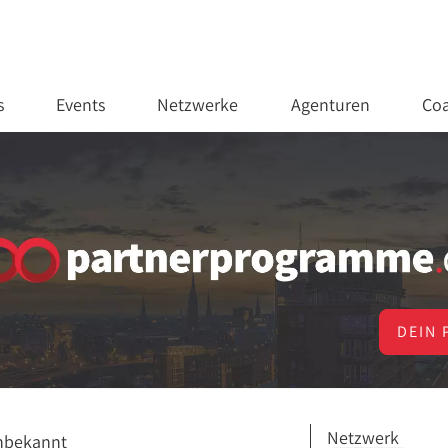
s
Events
Netzwerke
Agenturen
Coa
DEIN 
Netzwerk
nbekannt