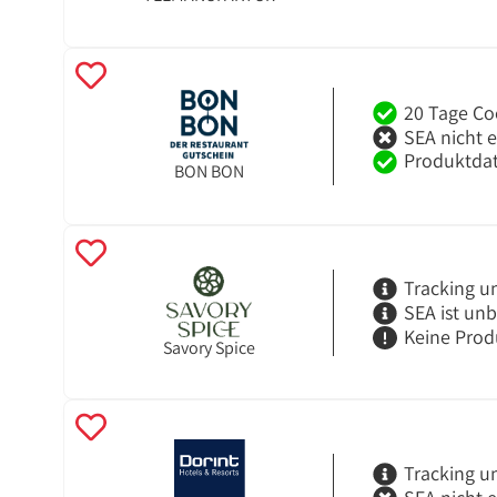
20 Tage Co
SEA nicht 
Produktdat
BON BON
Tracking u
SEA ist un
Keine Prod
Savory Spice
Tracking u