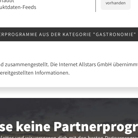
erlaubt
vorhanden
uktdaten-Feeds
ERPROGRAMME AUS DER KATEGORIE "GASTRONOMIE"
nd zusammengestellt. Die Internet Allstars GmbH übernimmt
bereitgestellten Informationen.
se keine Partner­pro
letter und wir versorgen dich mit den besten Partnerprogr