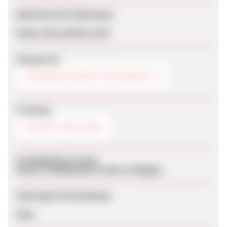
Webseite für Endkunden
https://forumlinks.info/
Kategorien
INTERNETDIENSTLEISTUNGEN
Tracking
COOKIE-TRACKING
Produktdaten-Feeds
Keine Produktdaten-Feeds verfügbar
Sofortige Freischaltung
Nein