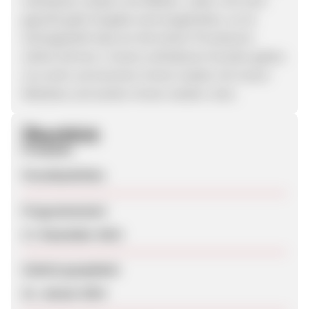
individuell, simpel und effektiv. Jeder Link wird
geprüft, jede Vorgabe wird eingehalten, so ist
sichergestellt dass wir die hohen Provisionen
zahlen können. Unsere zufriedenen Kunden geben
uns recht, sie kommen immer wieder mit neuen
Websites und wollen immer wieder Links.
Überblick
Produkte
Forenbacklinks
Programmstart
17. Dezember 2013
Zuletzt geupdatet
21. Januar 2014