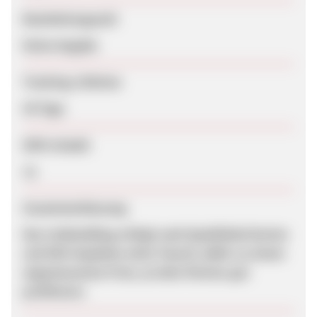
Bearbeitungszeit
Keine Angabe
Tracking-Lifetime
30 Tage
SEM erlaubt
Ja
Zusammenfassung
Das Linkbuilding erfolgt nach Qualitätskriterien
und SEO-Aspekten ohne Tausch, dafür zu einem
angemessenen Preis, an dem Partner gut
profitieren.