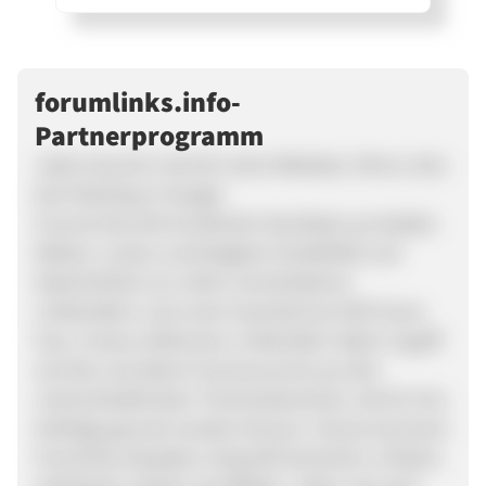
forumlinks.info-
Partnerprogramm
Jeder braucht Links für seine Websites. Ohne Links
kein Ranking in Google.
ForumLinks.info kombiniert das Beste aus beiden
Welten: unsere unschlagbare Variabilität und
Natürlichkeit von vielen verschiedenen
Linkbuildern und unser hausinternes SEO know-
how. Unsere erfahrenen Linkbuilder haben Zugriff
auf alte und aktive Forenaccounts aus den
unterschiedlichsten Themenbereichen, die für Ihre
Aufträge genutzt werden können. Heraus kommen
Forenlinks die jedes Linkprofil bereichern. Einfach,