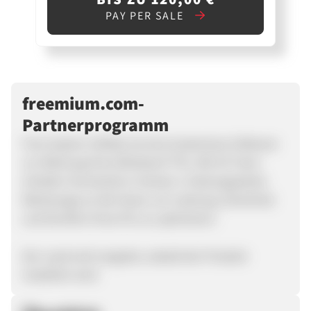
PAY PER SALE
freemium.com-
Partnerprogramm
Free System Utilities ist eine kostenlose Software
zur Wartung Ihres Windows® PCs. Mit 20 Tools
erhalten Sie bereits in Version 1 leistungsstarke
Werkzeuge an die Hand, um Leistung, Sicherheit
und Komfort Ihres PCs zu optimieren.
Der Lead wird vergütet, sobald der Produkt
installiert wird