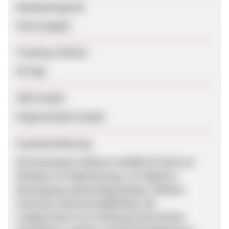
Bearbeitungszeit
Keine Angabe
Tracking-Lifetime
90 Tage
SEM erlaubt
Eingeschränkt erlaubt
Zusammenfassung
Die kostenlose Software enthält 20 Tools zur
Windows-PC-Optimierung, z.B. Registry-
Bereinigung, Datenträgeranalyse. Weitere
Versionen sind kostenpflichtig. Die
Leadprovision ist in Ordnung und wird bei