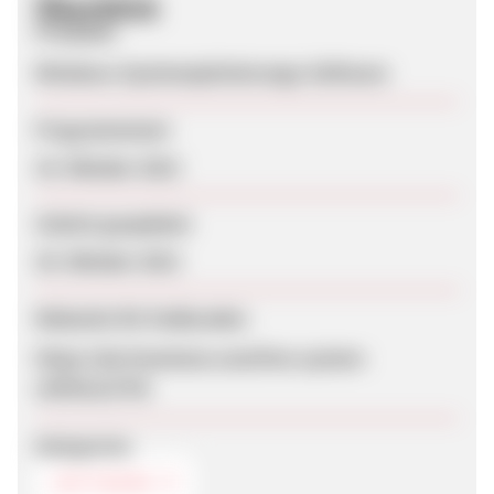
Überblick
Produkte
Windows-Systemoptimierungs-Software
Programmstart
24. Oktober 2013
Zuletzt geupdatet
29. Oktober 2013
Webseite für Endkunden
https://de.freemium.com/free-system-
utilities/l/701
Kategorien
SOFTWARE