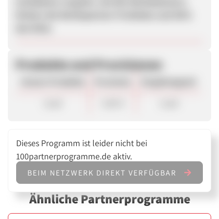
Installation vergütet. Auf den Werbebannern
fördern die Werbepartner ProSieben und SAT1
den Klick.
Produkte und Provisionen
Unsere Produkte
Provision
Vergütungsart
Lead
0,40 €
Lead
Dieses Programm ist leider nicht bei
100partnerprogramme.de aktiv.
BEIM NETZWERK DIREKT VERFÜGBAR
Ähnliche Partnerprogramme