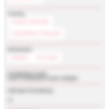
Tracking
COOKIE-TRACKING
FINGERPRINT-TRACKING
Werbemittel
BANNER
TEXTLINKS
Produktdaten-Feeds
Keine Produktdaten-Feeds verfügbar
Sofortige Freischaltung
Ja