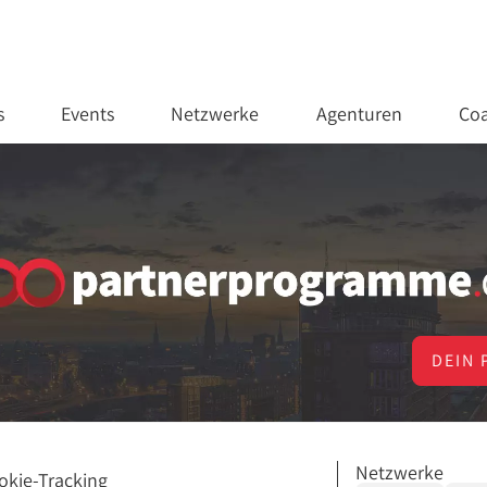
s
Events
Netzwerke
Agenturen
Coa
DEIN 
Netzwerke
okie-Tracking