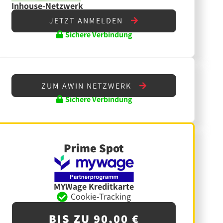
Inhouse-Netzwerk
JETZT ANMELDEN
Sichere Verbindung
ZUM AWIN NETZWERK
Sichere Verbindung
Prime Spot
MYWage Kreditkarte
Cookie-Tracking
BIS ZU 90,00 €