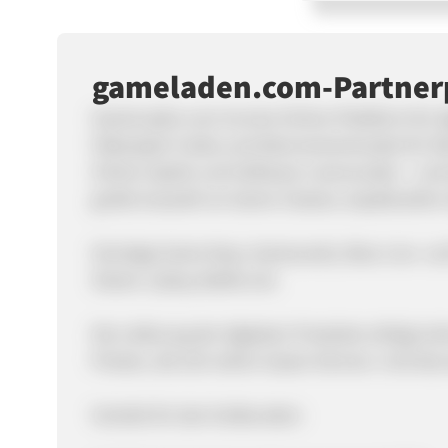
gameladen.com-Partne
GameLaden.com ist eine Online-Plattform für d
Videospiel-Codes und Abonnementcodes für Xbo
Online-Spiele und Software-Lizenzcodes – und d
große Auswahl an Game-Classics, topaktuellen 
Günstige Game Keys, Gamecards, Xbox Live- un
Steam, Uplay, Battle.net.
Die Lieferung der digitalen Produkte erfolgt si
Preisen, die sich sehen lassen können. Und das 
Vorteile für den Endkunden: