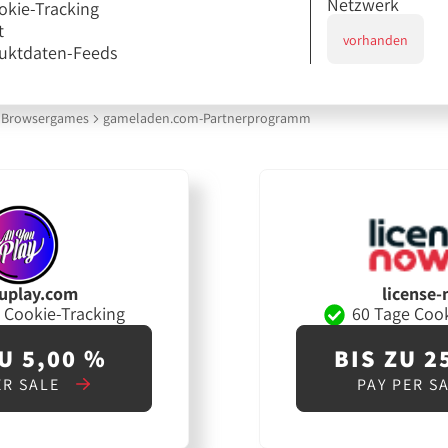
Netzwerk
okie-Tracking
t
vorhanden
uktdaten-Feeds
Browsergames
gameladen.com-Partnerprogramm
ouplay.com
license
 Cookie-Tracking
60 Tage Cook
U 5,00 %
BIS ZU 2
ER SALE
PAY PER S