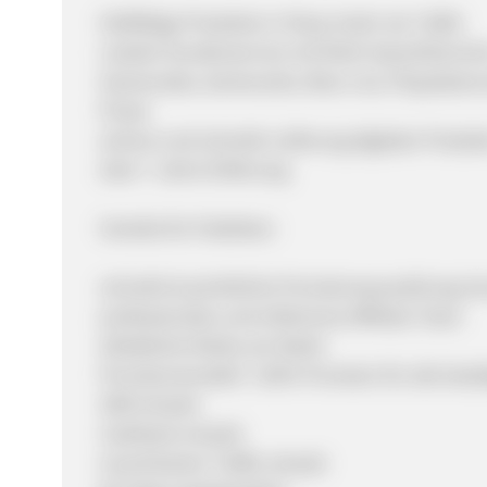
Vielfältige Produkte in Shop (mehr als 7,000)
Lokaler Kundenservice mit Multi-Sprachkenntn
Gamecodes, Gamecards, Xbox Live, Playstationc
Preise
sichere und schnelle Lieferung digitaler Produk
über 7 Jahre Erfahrung
Vorteile für Publisher:
schnelle & pünktliche Provisionsauszahlung (m
professionales und erfahrenes Affiliate Team
eEtablierte Marke am Markt
Provisionsmodell: 7,00% Provision für alle best
SEM erlaubt
Cashback erlaubt
incentivierter Traffic erlaubt