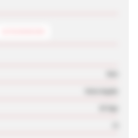
GUTSCHEINCODE
Nein
Keine Angabe
60 Tage
Ja