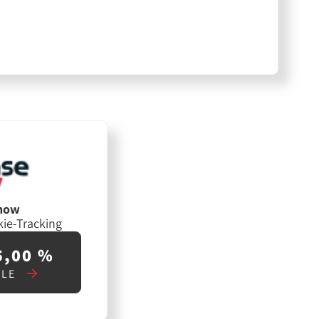
-now
ie-Tracking
5,00 %
ALE