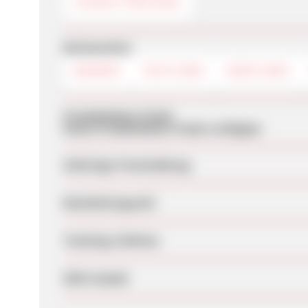
COOKIE-TRACKING
Werbemittel
BANNER
TEXTLINKS
DEEPLINKS
Produktdaten-Feeds
Keine Produktdaten-Feeds verfügbar
Sofortige Freischaltung
Bearbeitungszeit
Tracking-Lifetime
SEM erlaubt