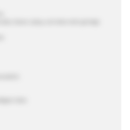
is
odes, Steam, Uplay, und vieles mehr günstige
te
onatlich)
ätigten Sales