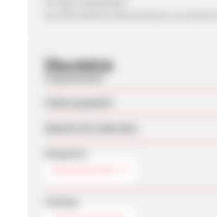
60 Tage Cookielaufzeit
durchschnittlicher Warenkorbwert von 50,00 E
Überblick
Programmstart
Zuletzt geupdatet
Webseite für Endkunden
Kategorien
BROWSERGAMES
Tracking