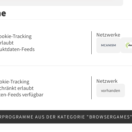
me
Netzwerke
ookie-Tracking
erlaubt
uktdaten-Feeds
Netzwerk
okie-Tracking
chränkt erlaubt
vorhanden
en-Feeds verfügbar
ERPROGRAMME AUS DER KATEGORIE "BROWSERGAMES