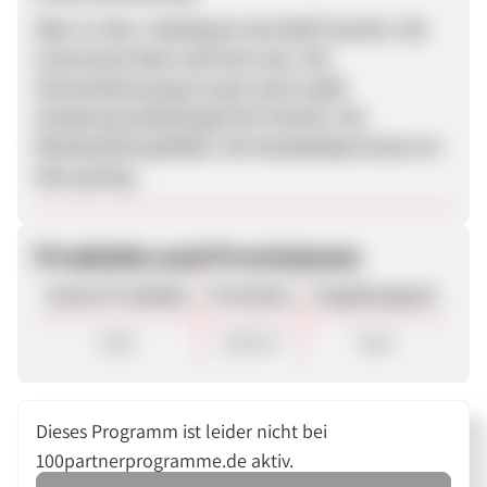
Über 11 Mio. Teilnehmer hat Skill7 bereits. Die
Conversion Rate soll hoch sein. Die
Partnerbetreuung ist gut und es gibt
Sonderausschüttungen für Partner. Die
Werbemittel gefallen. Die Standardprovision ist
eher gering.
Produkte und Provisionen
Unsere Produkte
Provision
Vergütungsart
Sale
28,50 €
Sale
Dieses Programm ist leider nicht bei
100partnerprogramme.de aktiv.