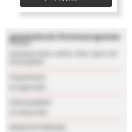
gametwist.de-Partnerprogramm
Produkte
Kostenlose Casino-, Karten-, Brett-, Sport- und
Browsergames
Programmstart
02. August 2010
Zuletzt geupdatet
19. Februar 2019
Webseite für Endkunden