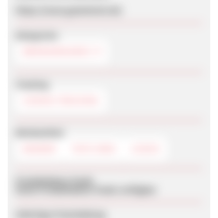
https://www.gametwist.de/
Kategorien
BROWSERGAMES
Tracking
COOKIE-TRACKING
Werbemittel
BANNER
TEXTLINKS
LOGOS
Produktdaten-Feeds
Keine Produktdaten-Feeds verfügbar
Sofortige Freischaltung