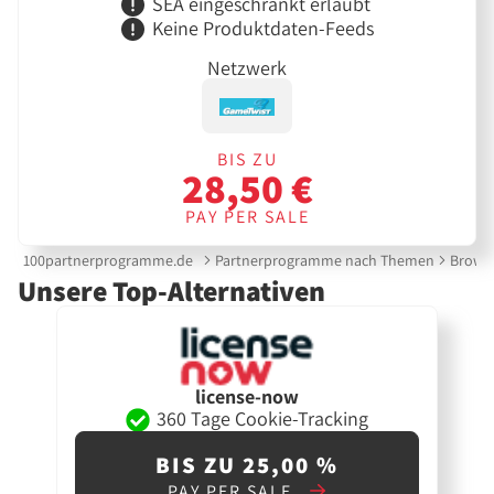
SEA eingeschränkt erlaubt
Keine Produktdaten-Feeds
Netzwerk
BIS ZU
28,50 €
PAY PER SALE
100partnerprogramme.de
Partnerprogramme nach Themen
Brows
Unsere Top-Alternativen
license-now
360 Tage Cookie-Tracking
BIS ZU 25,00 %
PAY PER SALE