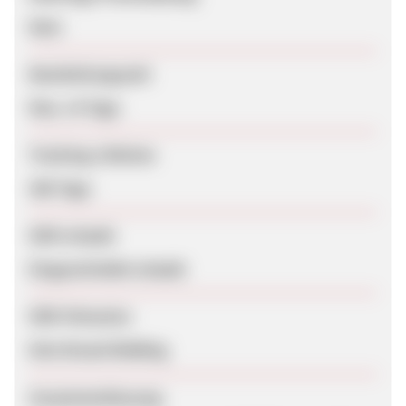
Nein
Bearbeitungszeit
Max. 14 Tage
Tracking-Lifetime
360 Tage
SEM erlaubt
Eingeschränkt erlaubt
SEM-Hinweise
Kein Brand-Bidding
Zusammenfassung