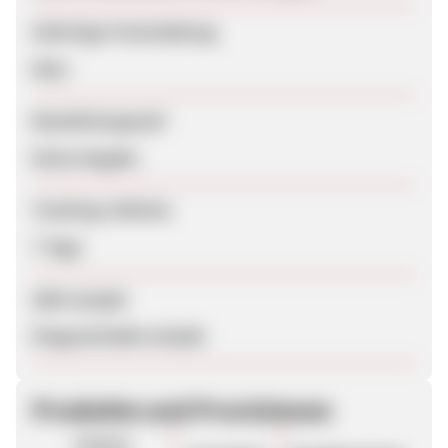
Sofortige Freischaltung
Nein
Bearbeitungszeit
Keine Angabe
Tracking-Lifetime
7 Tage
SEM erlaubt
Eingeschränkt erlaubt
Produkte und Provisionen
Unsere