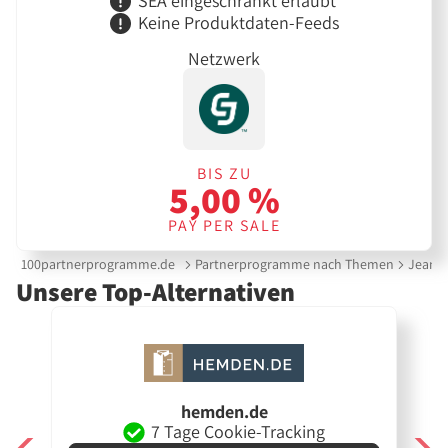
SEA eingeschränkt erlaubt
Keine Produktdaten-Feeds
Netzwerk
BIS ZU
5,00 %
PAY PER SALE
100partnerprogramme.de
Partnerprogramme nach Themen
Jeans 
Unsere Top-Alternativen
hemden.de
7 Tage Cookie-Tracking