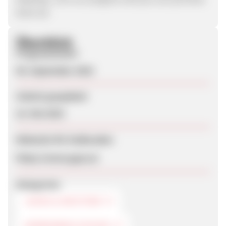
them all.
Überblick
Programmstart
09. September 2010
Zuletzt geupdatet
22. Mai 2019
Webseite für Endkunden
https://www.gap.eu/
Kategorien
JEANS & WESTERN
HERRENBEKLEIDUNG