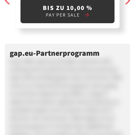
BIS ZU 10,00 %
PAY PER SALE
gap.eu-Partnerprogramm
Since 1969, Gap has provided customers with
clothing and accessories that enhance personal
style while providing great value and service. With
a focus on assortments for going to work, going
out and the weekend, Gap offers a range of
options from fashion apparel and accessories, to
wardrobe staples such as denim, khakis and T-
shirts for men and women. What began as one
brand has grown to include Gap, GapKids and
babyGap. Join our program and you can promote