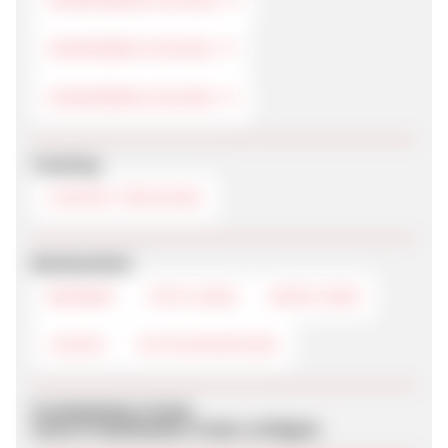
DAMENBEKLEIDUNG
KINDERBEKLEIDUNG
Tracking
COOKIE-TRACKING
Werbemittel
BANNER
TEXTLINKS
DEEPLINKS
LOGOS
GUTSCHEINCODE
Produktdaten-Feeds
Keine Produktdaten-Feeds verfügbar