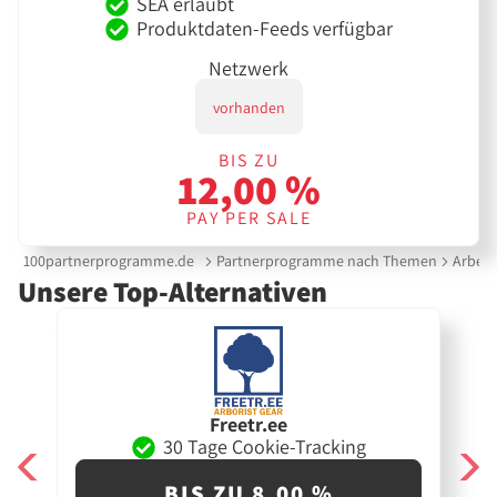
SEA erlaubt
Produktdaten-Feeds verfügbar
Netzwerk
vorhanden
BIS ZU
12,00 %
PAY PER SALE
100partnerprogramme.de
Partnerprogramme nach Themen
Arbeit
Unsere Top-Alternativen
Freetr.ee
30 Tage Cookie-Tracking
BIS ZU 8,00 %