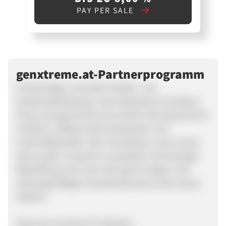
PAY PER SALE
genxtreme.at-Partnerprogramm
Hochwertige, innovative Arbeits- und
Outdoorbekleidung. Unser Workwear & Outdoor
Shop www.genxtreme.de ist DAS Internetportal für
moderne, stilbewusste Handwerker und
Frischluftfanatiker. Alle Top-Marken unter einem
Dach, große Auswahl an qualitativ hochwertiger
Bekleidung und unser sehr gutes Image in der
zahlungskräftigen Handwerkerszene sind unsere
Stärken.
Exklusive Vorteile für Publisher: