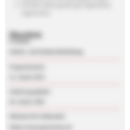
Schnelle Lieferung dank gut organisierter
Lagerstruktur
Überblick
Produkte
Arbeits- und Outdoorbekleidung
Programmstart
12. Januar 2014
Zuletzt geupdatet
28. Januar 2020
Webseite für Endkunden
https://www.genxtreme.at/