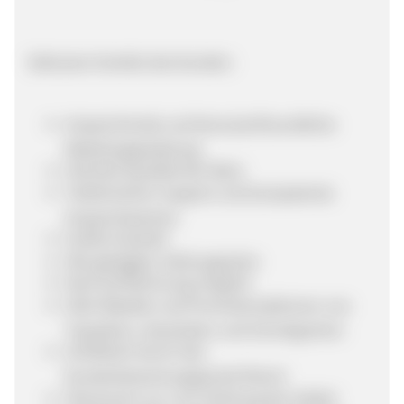
Exklusive Vorteile des Kunden:
Ansprechende und benutzerfreundliche
Webshopgestaltung
Höchste Qualität der Ware
Telefonischer Support und kompetente
Ansprechpartner
Große Auswahl
Alle gängigen Zahlungsarten
Kauf auf Rechnung möglich
Viele Rabatte und Promotionaktionen von
Topsellern, Neuheiten und Schnäppchen
Zertifiziert durch das
Kundenbewertungsportal Ekomi
Showroom zur Live-Sichtung der Artikel