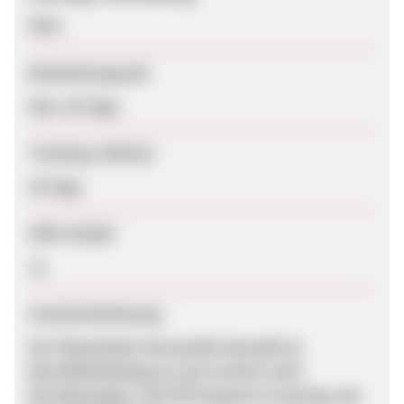
Nein
Bearbeitungszeit
Max. 45 Tage
Tracking-Lifetime
30 Tage
SEM erlaubt
Ja
Zusammenfassung
Der Shop bietet eine große Auswahl an
Berufsbekleidung an, gut sortiert nach
Berufsgruppen. Die Stornoquote ist gering, der