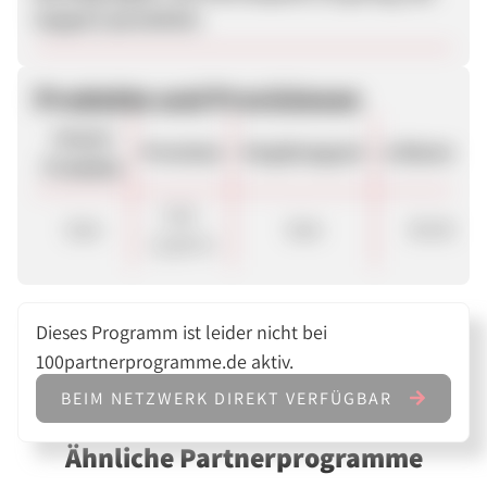
Support persönlich.
Produkte und Provisionen
Unsere
Provision
Vergütungsart
ø Warenkor
Produkte
7,00 -
Sale
Sale
85.00 €
12,00 %
Dieses Programm ist leider nicht bei
100partnerprogramme.de aktiv.
BEIM NETZWERK DIREKT VERFÜGBAR
Ähnliche Partnerprogramme