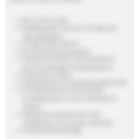
Bis zu 12% pro Sale
Bestätigung der Sales max. 30 Tage nach
Zahlungseingang
45 Tage Cookie-Lifetime
85 € Durchschnittswarenkorb
Überdurchschnittlich hoher Bestellwert
durch hochwertiges Produktprogramm
Persönlicher Support
Klickoptimierte und individuelle Werbemittel
CSV-Datenfeed über das komplette
Produktprogramm rund um Workwear &
Outdoor
Niedrige Stornoquote durch hohe
Verfügbarkeit und schnelle Lieferzeiten
Innovatives Bannerdesign