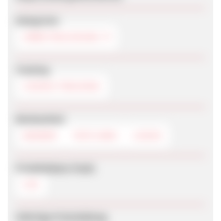
Kategorien
ARBEITSKLEIDUNG
Tracking
COOKIE-TRACKING
Werbemittel
BANNER
TEXTLINKS
LOGOS
Produktdaten-Feeds
CSV
Sofortige Freischaltung