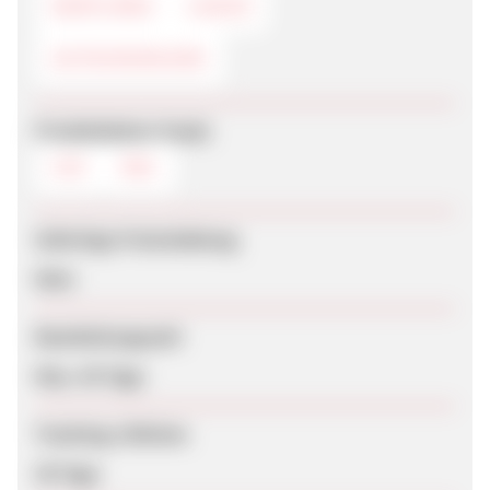
DEEPLINKS
LOGOS
GUTSCHEINCODE
Produktdaten-Feeds
CSV
XML
Sofortige Freischaltung
Nein
Bearbeitungszeit
Max. 45 Tage
Tracking-Lifetime
30 Tage