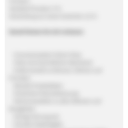
Provision:
Standard-Provision: 4 %
Verwendung von einem Gutschein: 2,5 %
Darauf können Sie sich verlassen:
Conversionstarker Online-Shop
Hoher durchschnittlicher Warenkorb
Große Auswahl an Bannern, Motiven und
Formaten
Aktuelle Produktdaten
Persönliche Partnerbetreuung
Partnernewsletter zu allen Aktionen und
Neuigkeiten
Geringe Stornoquote
Schnelle Salesfreigabe