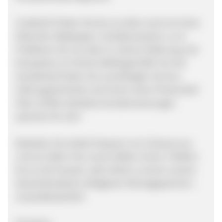
Zusätzlich finden Sie bei uns alles rund ums Auto:
Motoröle, Radkappen, Scheibenwischer u.v.m.
Profitieren Sie von über 15 Jahren Erfahrung und
Kompetenz im Online-Reifengeschäft. Nur bei
Goodwheel finden Sie zuverlässigen Service,
Zahlungssicherheit und immer einen Preisvorteil!
Über 19.000 zufriedene Kundenmeinungen
sprechen für sich!
Bestellen Sie einfach bequem von Zuhause aus
und wir liefern Ihre neuen Reifen (mind. 2 Reifen)
bis vor die Haustür, oder direkt zu einem unserer
deutschlandweit verfügbaren Montagepartnern -
versandkostenfrei!