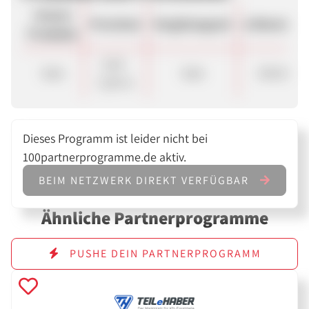
Unsere
Provision
Vergütungsart
ø Warenkor
Produkte
3,50 -
Sale
Sale
236.00 €
5,50 %
Dieses Programm ist leider nicht bei
100partnerprogramme.de aktiv.
BEIM NETZWERK DIREKT VERFÜGBAR
Ähnliche Partnerprogramme
PUSHE DEIN PARTNERPROGRAMM