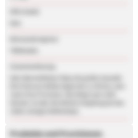
SEM erlaubt
Nein
Betreuende Agentur
TWINmedia
Zusammenfassung
Sehr übersichtlicher Shop mit großer Auswahl.
Die Preise pro Reifen liegen bei ca. 60 Euro, also
rund 2 Euro Provision. Das klingt zwar nicht
lukrativ, ist aber die höchste Vergütung bei den
relativ wenigen Reifenshops.
Produkte und Provisionen