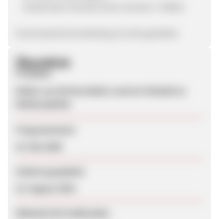
kostenloser Versand schon ab dem 2. Reifen
Suchmaschinenmarketing ist nicht gestattet.
Überblick
Produkte
Reifen von 80 Herstellern und ein Vielzahl an
Reifenzubehör
Programmstart
19. Mai 2009
Zuletzt geupdatet
15. August 2025
Webseite für Endkunden