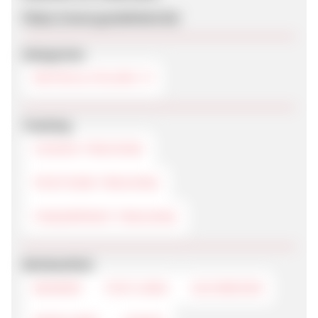
https://www.goodwheel.de/
Kategorien
REIFEN & FELGEN
Tracking
COOKIE-TRACKING
POSTVIEW-TRACKING
FINGERPRINT-TRACKING
Werbemittel
BANNER
TEXTLINKS
SUCHBOXEN