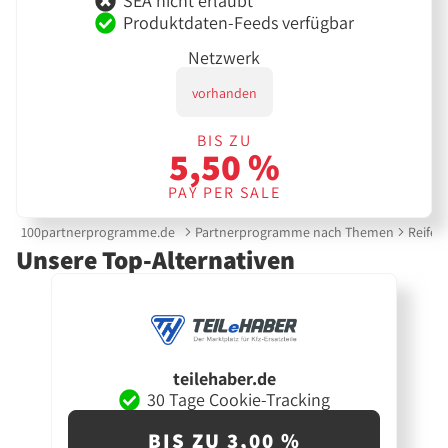
SEA nicht erlaubt
Produktdaten-Feeds verfügbar
Netzwerk
vorhanden
BIS ZU
5,50 %
PAY PER SALE
100partnerprogramme.de
Partnerprogramme nach Themen
Reifen
Unsere Top-Alternativen
teilehaber.de
30 Tage Cookie-Tracking
BIS ZU 3,00 %