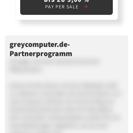
PAY PER SALE
greycomputer.de-
Partnerprogramm
Günstiger und mehr Garantie als bei den
Mitbewerbern!
Nutzen Sie die Chance mit Ihren Webseiten Geld
zu verdienen und werden Sie Internet Partner von
Grey Computer. Nehmen Sie Teil am Erfolg von
Deutschlands führender Silent-PC-Manufaktur.
Dem suchenden Computerkäufer werden PCs mit
Garantieleistungen angeboten, wie sie sonst