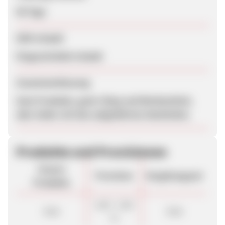
90 Tage
SEM erlaubt
Eingeschränkt erlaubt
Zusammenfassung
Gute Produkte, guter Shop und Werbemittel,
aber leider mit den aufgeführten Nachteilen.
Produkte und Provisionen
Unsere
Provision
Vergütungsart
Produkte
3,00 - 5,00
Sale
Sale
%