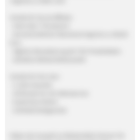
nirgends zu haben sind.
Vorteile für Sie als Affiliate:
- hohe Sale ? Provisionen
- durchschnittlicher Warenkorb liegt bei ca. 650,00
Euro
- tägliche Aktualisierung der CSV-Produktdaten
- attraktive Werbemittelauswahl
Vorteile für Ihre User:
- 5 Jahre Garantie
- 36 Monate Vor-Ort-Abholservice
- kostenlose Hotline
- Zufriedenheitsgarantie
Neben der Auswahl an Werbemitteln können Sie