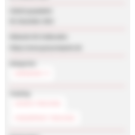
Zuletzt geupdatet
09. Dezember 2010
Webseite für Endkunden
https://www.greycomputer.de
Kategorien
HARDWARE
Tracking
COOKIE-TRACKING
FINGERPRINT-TRACKING