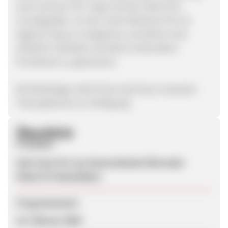
auch auf eine CSV- Datei mit den Silent PCs
zurückgreifen, um die Turtle Silentium PCs im
eigenen Shop zu integrieren und damit noch
einfacher Verkäufe und damit verbundene
Provisionen zu generieren.
Bei Rückfragen steht Ihnen das Grey-Computer-
Team jederzeit zur Verfügung!
Überblick
Produkte
Sehr leise PCs aus Deutschlands führender
Silent-PC-Manufaktur
Programmstart
10. Februar 2009