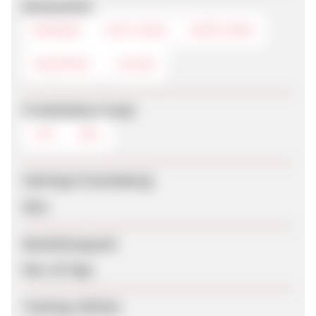
Werbemittel
BANNER
TEXTLINKS
DEEPLINKS
PAGEPEEL
LOGOS
Produktdaten-Feeds
CSV
XML
Sofortige Freischaltung
Nein
Bearbeitungszeit
Max. 45 Tage
Tracking-Lifetime