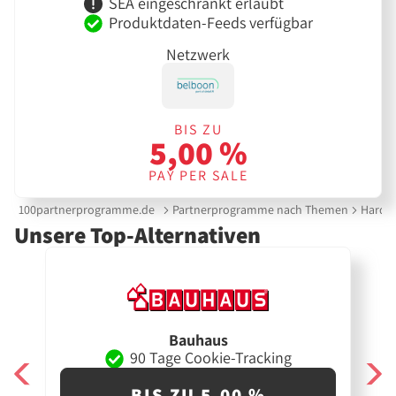
SEA eingeschränkt erlaubt
Produktdaten-Feeds verfügbar
Netzwerk
BIS ZU
5,00 %
PAY PER SALE
100partnerprogramme.de
Partnerprogramme nach Themen
Hardw
Unsere Top-Alternativen
Bauhaus
90 Tage Cookie-Tracking
BIS ZU 5,00 %