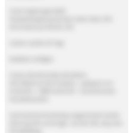
Unser Vergütungsmodell:
Standardvergütung (ab dem ersten Sale): 10%
Ab 10 Sales (pro Monat): 15%
Cookie-Laufzeit: 60 Tage
Datafeed: verfügbar
Unsere aktuelle Endkundenaktion:
20% Rabatt auf alle Produkte -> gültig bis zum
01.08.2013 -> MBW 25,00 EUR -> Gutscheincode:
Hanrakarten2013
Suchmaschinenmarketing: eingeschränkt erlaubt
(Nutzung URL als Anzeige- und Ziel-URL okay, kein
Brandbidding)