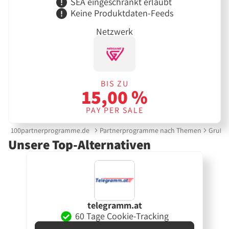
SEA eingeschränkt erlaubt
Keine Produktdaten-Feeds
Netzwerk
BIS ZU
15,00 %
PAY PER SALE
100partnerprogramme.de
Partnerprogramme nach Themen
Grußk
Unsere Top-Alternativen
telegramm.at
60 Tage Cookie-Tracking