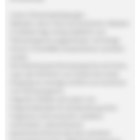
Unsere Teilnahmebedingungen:
Webseiten, deren Fokus auf Gutscheinen, Rabatten
& Cashback liegt, sind grundsätzlich vom
Partnerprogramm ausgeschlossen. Auf Anfrage
können in Einzelfällen Kooperationen vereinbart
werden.
Die Einbindung des Partnerprogramms als iFrame,
Layer oder ähnlichem zum Zwecke des Cookie
Droppings ist untersagt und führt zum Ausschluss
vom Partnerprogramm.
Folgende Umfelder sind zudem vom
Programmbetreiber für die Bewerbung seines
Programms nicht erwünscht: rassistisch,
extremistisch, volksverhetzend,
gewaltverherrlichend oder dazu aufrufend,