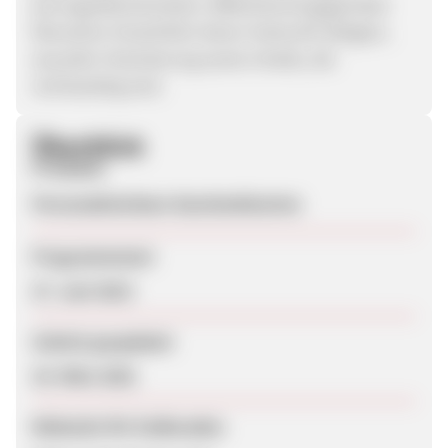
pornografisch/erotisch, diffamierend gegenüber
Menschen hinsichtlich deren Herkunft, Religion,
sexueller Orientierung sowie Inhalte, die
rechtswidrig sind.
Überblick
Produkte
Personalisierbare Geschenkkarten
Programmstart
27. Juni 2013
Zuletzt geupdatet
19. März 2021
Webseite für Endkunden