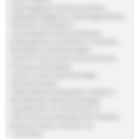
• Geburtstagskarten (Glückwunschkarten,
Zahlengeburtstagskarten, Geburtstagseinladung,
Tischkarten, Dankeskarten)
• Hochzeitskarten (Glückwunschkarten,
Einladungskarten, Antwortkarten, Tischkarten,
Dankeskarten, Hochzeitsanzeigen)
• Karten für Taufe, Kommunion, Konfirmation,
Firmung und Schulanfang
• Karten zur Geburt (Geburtsanzeigen,
Glückwunschkarten)
• Weihnachtskarten (Klappkarten, Postkarten,
Adventkalender, Weihnachtsanhänger)
• Spendenkarten von Sternstunden e.V.
• Viele Anlässe wie Muttertag, Ostern, Abschied,
Genesung, Jubiläum, Gutschein, etc.
• Trauerkarten