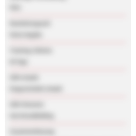
Nein
Bearbeitungszeit
Keine Angabe
Tracking-Lifetime
60 Tage
SEM erlaubt
Eingeschränkt erlaubt
SEM-Hinweise
kein Brandbidding
Zusammenfassung