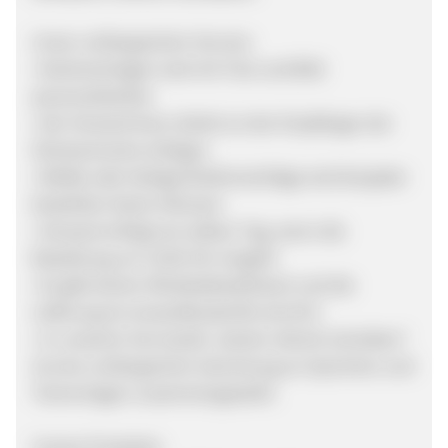
Unser umfangreicher Service:
• Karteneinlagen sind mit Text und Bild
personalisierbar
• Der Versand kann direkt an den Empfänger der
Glückwünsche erfolgen
• Weiße oder farbige Briefumschläge sind bei jeder
bestellten Karte inklusive
• Versand erfolgt am selben Tag, wenn die
Bestellung vor 12:00 Uhr eingeht
• Es gibt keinen Mindestbestellwert und die
Lieferung ist versandkostenfrei ab 50 €
• In unserem Serviceteil „Karten stilvoll schreiben“
ist eine umfangreiche Sammlung an Sprüchen und
Textvorlagen zusammengestellt.
Unsere Produkte: