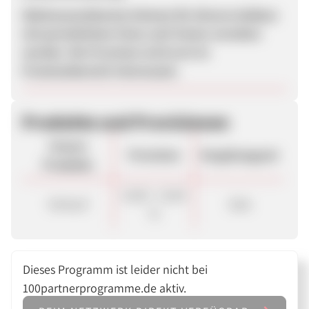
Glückwunschkarten können für diverse Anlässe
mit persönlichen Fotos und Texten versehen
werden. Die Provision wird erst im
Premiumbereich interessant.
Produkte und Provisionen
Unsere
Provision
Vergütungsart
Produkte
10,00 - 15,00
Verkauf
Sale
%
Dieses Programm ist leider nicht bei
100partnerprogramme.de aktiv.