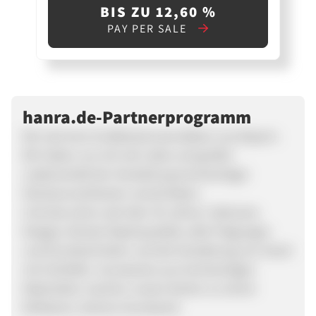
BIS ZU 12,60 %
PAY PER SALE
hanra.de-Partnerprogramm
Wir sind eine Grußkartenmanufaktur aus Bayern.
Wir haben uns mit viel Liebe und großer
Leidenschaft der Herstellung hochwertiger
Glückwunschkarten verschrieben.
Und das schon seit über 30 Jahren. Exklusive
Designs, feinste Papierqualität, edle Prägungen
und Drucktechniken und die Veredelung von Hand
mit Schleifen. Accessoires aus hochwertigen
Materialien machen unsere Karten zu einem
fühlbaren, kleinen Kunstwerk.