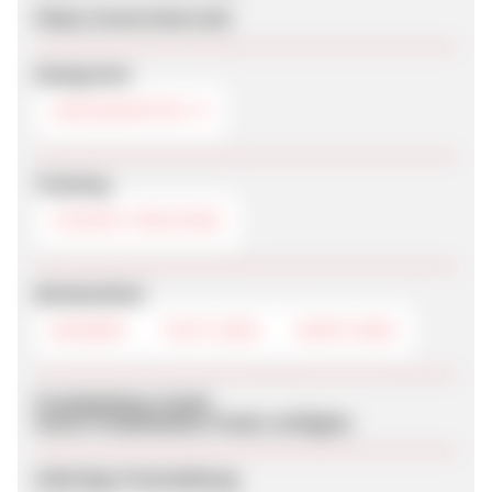
https://www.hanra.de/
Kategorien
GRUSSKARTEN
Tracking
COOKIE-TRACKING
Werbemittel
BANNER
TEXTLINKS
DEEPLINKS
Produktdaten-Feeds
Keine Produktdaten-Feeds verfügbar
Sofortige Freischaltung