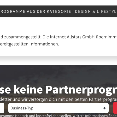
ROGRAMME AUS DER KATEGORIE "DESIGN & LIFESTY
nd zusammengestellt. Die Internet Allstars GmbH übernimmt
bereitgestellten Informationen.
se keine Partner­pro
letter und wir versorgen dich mit den besten Partnerprogr
gramme jederzeit und kostenfrei abbestellen. Weitere Informationen finde