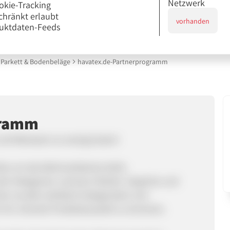
Netzwerk
okie-Tracking
chränkt erlaubt
vorhanden
uktdaten-Feeds
Parkett & Bodenbeläge
havatex.de-Partnerprogramm
gramm
und Matratzen so wenig kosten!
alles um das Wohnambiente dreht.
den Kategorien Laminat, Parkett, Teppiche und
hen wurden akribisch kategorisiert und
r ihn relvante Produktauswahl zu kommen.