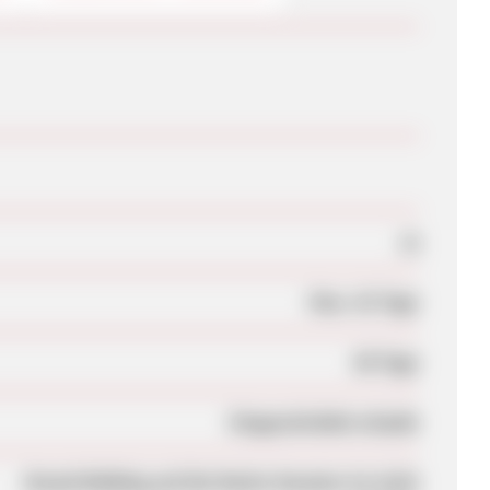
Ja
Max. 42 Tage
60 Tage
Eingeschränkt erlaubt
Brand-Bidding auf die Marke Havatex ist nicht