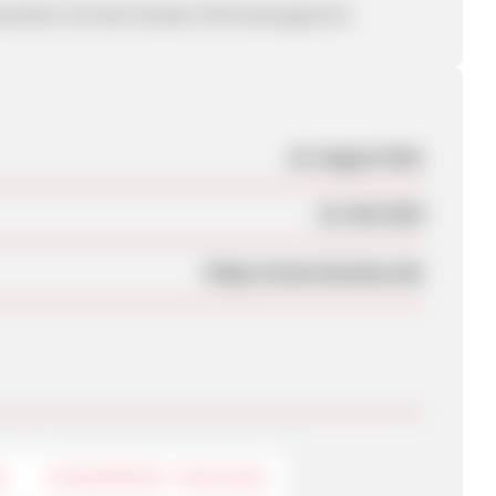
bewerben Sie das havatex-Partnerprogramm.
16. August 2011
16. Mai 2014
https://www.havatex.de/
G
FINGERPRINT-TRACKING