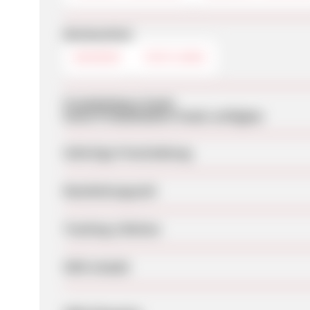
Werbemittel
BANNER
TEXTLINKS
Produktdaten-Feeds
Keine Produktdaten-Feeds verfügbar
Sofortige Freischaltung
Bearbeitungszeit
Tracking-Lifetime
SEM erlaubt