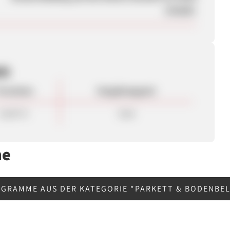
erlaubt.
en
rovision
Vergütungsart
10,00 %
Sale
me
GRAMME AUS DER KATEGORIE "PARKETT & BODENBE