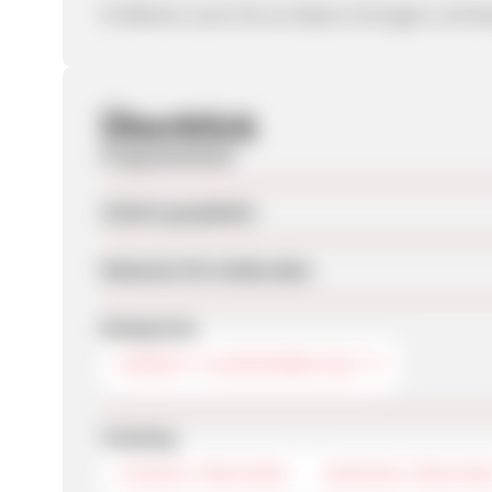
Profitieren auch Sie an diesen Vorzügen und 
Überblick
Programmstart
Zuletzt geupdatet
Webseite für Endkunden
Kategorien
PARKETT & BODENBELÄGE
Tracking
COOKIE-TRACKING
SESSION-TRACKIN