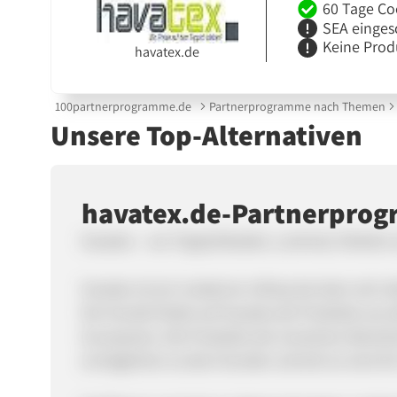
60 Tage Co
SEA einges
Keine Prod
havatex.de
100partnerprogramme.de
Partnerprogramme nach Themen
Unsere Top-Alternativen
havatex.de-Partnerpro
havatex – wo Teppichboden, Laminat, Parkett 
havatex ist ein moderner eShop bei dem sich 
Der Kunde findet auf havatex.de Produkte aus 
Accessoires. Die Produkte der einzelnen Bereic
ermöglichen es dem Kunden schnell an eine fü