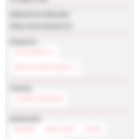
Webseite für Endkunden
https://www.hawesko.de
Kategorien
SOFTDRINKS
WEIN & SPIRITUOSEN
Tracking
COOKIE-TRACKING
Werbemittel
BANNER
DEEPLINKS
LOGOS