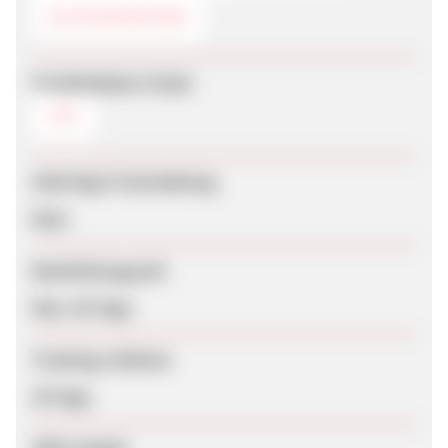
GUTSCHEINCODE
Produktdaten-Feeds
CSV
Sofortige Freischaltung
Nein
Bearbeitungszeit
Max. 56 Tage
Tracking-Lifetime
30 Tage