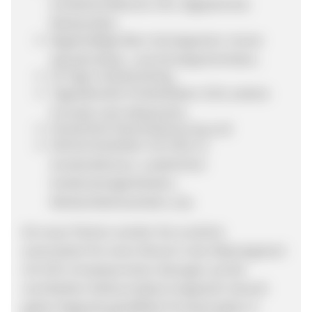
Sonderkonditionen inkl. abgestimmte
Werbemittel,
Regelmäßige Wein-Schnäppchen: immer
aktuelle Reste- und Schnäppchenlisten,
30 Tage Cookietracking,
Tagesaktuelle Produktdaten (CSV, weitere
Formate nach Absprache),
Persönliche Partnerbetreuung und
Partnernewsletter mit Infos zu
Sonderaktionen, zusätzlichen
Verdienstmöglichkeiten,
Werbemittelneuheiten usw.
Als neuer Partner werden Sie zunächst
automatisch für einen Monat in das Silbersegment
mit 10% Umsatzprovision (bezogen auf die
vermittelten Nettoumsätze) eingestuft. Danach
gelten folgende gestaffelte Provisionssätze in