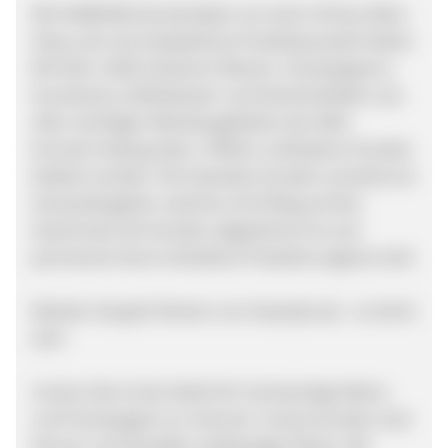
Mit HAWESKO.de betreiben wir einen Online-Wein-
Shop, der eine beispiellose Produktauswahl bietet:
Mit über 5.000 erlesenen Weinen, Champagnern,
Accessoires, Delikatessen und Geschenkideen aus
allen wichtigen Weinbaugebieten der Welt
konnten bislang über 1 Million zufriedener Kunden
bedient werden. Die Hawesko-Kunden erwartet ein
Versandangebot, welches mit Erfolg auf den
Geschmack der Kunden abgestimmt ist und
permanent durch attraktive Produkte ergänzt wird.
Werden Sie jetzt Partner von Hawesko.de - es lohnt
sich!
Unsere Site ist der Markt für hochwertige Weine
und Champagner im Internet. Unsere Kunden sind
Kenner und Genießer erstklassiger Weine. Wir