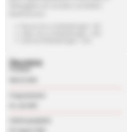
Abhängigkeit vom monatlich vermittelten
Bestellvolumen:
Bronze: bis zu 10 Bestellungen = 8%
Silber: bis zu 20 Bestellungen = 10%
Gold: ab 20 Bestellungen = 12%
Überblick
Produkte
Wein & Sekt
Programmstart
03. Juli 2007
Zuletzt geupdatet
09. August 2026