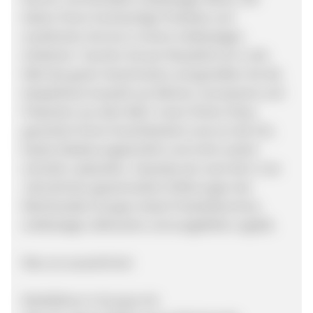
bieten Ihnen hochwertige Produkte und
exzellenten Service in einem erstklassigen
Ambiente. Tauchen Sie per Mausklick ein in die
Welt des guten Geschmacks und genießen Sie die
beispiellose Auswahl aus Weinen, Accessoires und
Präsenten aus aller Welt. Unser Online-Shop
garantiert Ihnen Erreichbarkeit rund um die Uhr,
besten Bedienungskomfort und nicht zuletzt
schnelle Ladezeiten. Hawesko.de nutzt die in vier
Jahrzehnten gesammelten Erfahrungen der
Weinhandels-Gruppe: beste Produktkenntnis,
erstklassige Lieferanten und ausgefeilte Logistik.
Was uns auszeichnet:
Marktführer in Europa mit