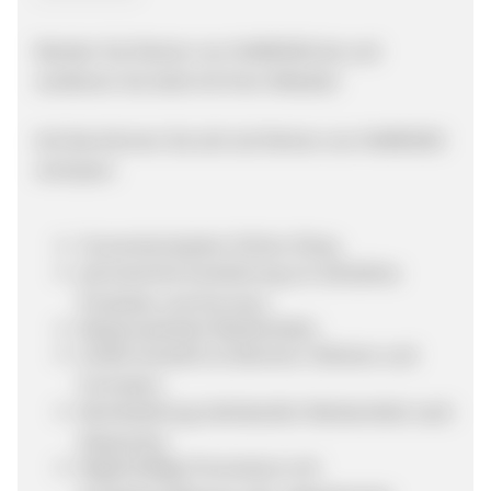
Werden Sie Partner von HAWESKO.de und
verdienen Sie Geld mit Ihrer Website!
Auf das können Sie sich als Partner von HAWESKO
verlassen:
Conversionstarker Online-Shop,
permanente Erweiterung um attraktive
Produkte und Services,
Responsestarke Werbemittel,
Große Auswahl an Bannern, Motiven und
Formaten,
Bereitstellung individueller Werbemittel nach
Absprache,
Regelmäßige Promotions mit