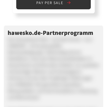
PAY PER SALE
hawesko.de-Partnerprogramm
Das Hanseatische Wein- und Sekt-Kontor - kurz
HAWESKO - ist Europas größte
Weinhandelsgruppe. Gleichzeitig sind wir
Marktführer unter den Weinversandhändlern in
Deutschland und führender Anbieter von qualitativ
hochwertigen Weinen und Champagnern.
Vertrauen Sie der über 55-jährigen Erfahrungen
von HAWESKO. Wir garantieren grandiose
Weinqualitäten und hohe Kompetenz in Beratung
und Weinversand.