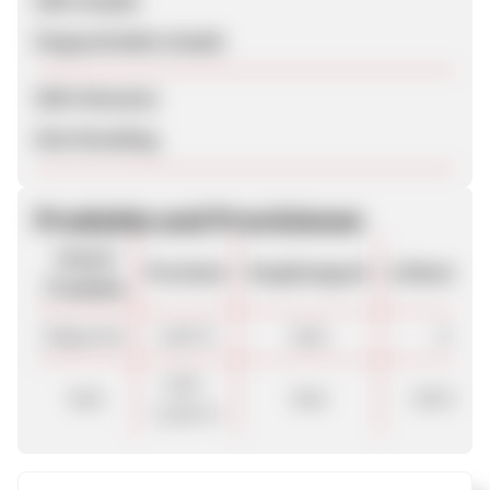
SEM erlaubt
Eingeschränkt erlaubt
SEM-Hinweise
Kein Branding.
Produkte und Provisionen
Unsere
Provision
Vergütungsart
ø Warenkor
Produkte
Allgemein
5,60 %
Sale
€
5,00 -
Sale
Sale
130.00 €
12,00 %