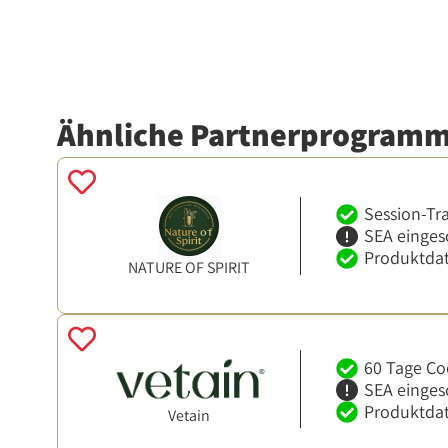
Ähnliche Partnerprogram
Session-Tr
SEA einges
Produktdat
NATURE OF SPIRIT
60 Tage Co
SEA einges
Produktdat
Vetain