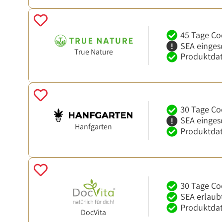
45 Tage Co
SEA einges
True Nature
Produktdat
30 Tage Co
SEA einges
Hanfgarten
Produktdat
30 Tage Co
SEA erlaub
Produktdat
DocVita