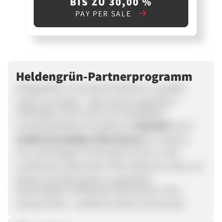
BIS ZU 30,00 %
PAY PER SALE
Heldengrün-Partnerprogramm
Alltagshelfer im Haushalt bestehen zu großen
Teilen aus Plastik – Aber warum eigentlich?
Heldengrün hat es sich zum Ziel gesetzt,
umweltschädliche Produkte im
Haushalt
durch
wiederverwendbare Alternativen
zu ersetzen:
Von nachhaltigen Putzmitteln bis hin zu Bio-
zertifizierten ätherischen Ölen findest du alles, um
deinen Haushalt grüner zu gestalten.
Nachhaltige & zertifizierte Alternativen ohne
Kompromisse – perfekt für deine Community!