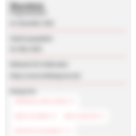
Überblick
Programmstart
10. Dezember 2023
Zuletzt geupdatet
20. März 2024
Webseite für Endkunden
https://www.heldengruen.de/
Kategorien
KÖRPER & WELLNESS
HAUT & HAAR
BIO & NATUR
KÜCHE & HAUSHALT