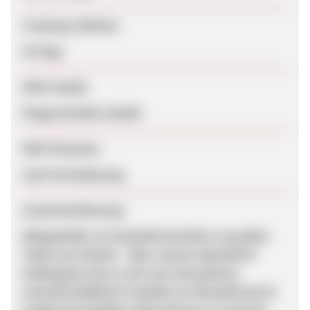
Tracking-Lifetime
30 Tage
SEM erlaubt
Eingeschränkt erlaubt
SEM-Hinweise
nach Vereinbarung
Zusammenfassung
Alltagshelfer im Haushalt bestehen zu großen
Teilen aus Plastik – Aber warum eigentlich?
Heldengrün hat es sich zum Ziel gesetzt,
umweltschädliche Produkte im Haushalt durch