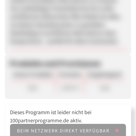
wiederverwendbare Alternativen zu ersetzen:
Von nachhaltigen Putzmitteln bis hin zu Bio-
zertifizierten ätherischen Ölen findest du alles,
um deinen Haushalt grüner zu gestalten.
Nachhaltige & zertifizierte Alternativen ohne
Kompromisse – perfekt für deine Community!
Produkte und Provisionen
Unsere Produkte
Provision
Vergütungsart
Sale
10,00 %
Sale
Dieses Programm ist leider nicht bei
100partnerprogramme.de aktiv.
BEIM NETZWERK DIREKT VERFÜGBAR