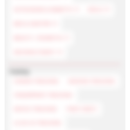
GUTSCHEINE & RABATTE
DEALS
BAD & SANITÄR
BEAUTY / KOSMETIK
NACHHALTIGKEIT
Tracking
COOKIE-TRACKING
SESSION-TRACKING
FINGERPRINT-TRACKING
DEVICE TRACKING
FIRST-PARTY
CLICK-ID TRACKING