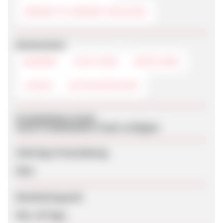
SERVER TO SERVER TRACKING
Werbemittel
BANNER
TEXTLINKS
DEEPLINKS
LOGOS
GUTSCHEINCODE
Produktdaten-Feeds
Keine Produktdaten-Feeds verfügbar
Sofortige Freischaltung
Nein
Bearbeitungszeit
Max. 30 Tage