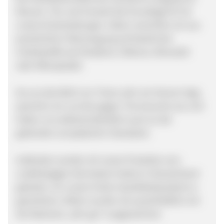
Mensch, Tier und Umwelt die Grundlage für all
unsere Entscheidungen. Daher verzichten wir aus
persönlicher Überzeugung auf bestimmte
Inhaltsstoffe wie Parabene, Silikone, Mineralöl
oder Mikroplastik.
Da uns das Wohl von Tieren sehr am Herzen liegt,
sprechen wir uns klar gegen Tierversuche aus und
halten uns selbstverständlich auch an die
geltenden europäischen Standards.
Außerdem werden all unsere Produkte vom
unabhängigen Dermatest Institut in Deutschland
getestet, um unsere hohen Qualitätsstandard zu
garantieren. Bisher wurden sie ausschließlich mit
der Bestnote „sehr gut“ ausgezeichnet.