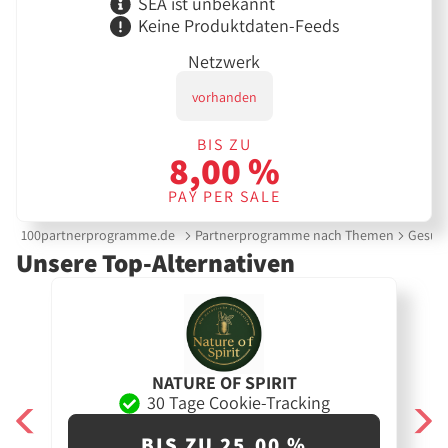
SEA ist unbekannt
Keine Produktdaten-Feeds
Netzwerk
vorhanden
BIS ZU
8,00 %
PAY PER SALE
100partnerprogramme.de
Partnerprogramme nach Themen
Gesund
Unsere Top-Alternativen
NATURE OF SPIRIT
30 Tage Cookie-Tracking
BIS ZU 25,00 %