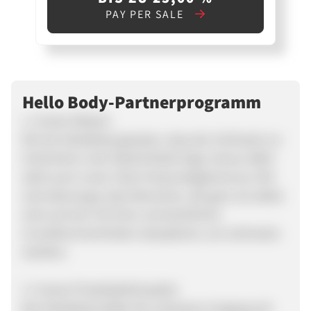
PAY PER SALE
Hello Body-Partnerprogramm
1. Unsere Mission
Wir bei HelloBody glauben, dass der Schlüssel zur
Schönheit in der Natürlichkeit liegt. Genau dafür
steht auch unser Claim #naturalisglamorous: Wir
sind überzeugt, dass Menschen, die ganz sie selbst
sind und sich mit ihren vermeintlichen
Unvollkommenheiten akzeptieren, am schönsten
strahlen.
2. Unsere Produktphilosophie
Bei HelloBody bildet der achtsame Umgang mit