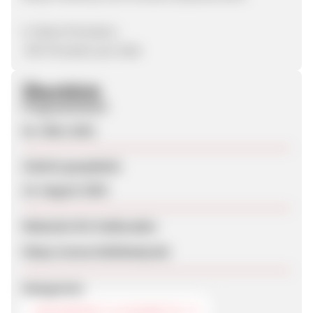
4. Deine Provision:
-8% Provision pro Sale
Überblick
Programmstart
01. März 2021
Zuletzt geupdatet
15. August 2025
Webseite für Endkunden
https://www.hellobody.de/
Kategorien
GESUNDHEIT & KOSMETIK