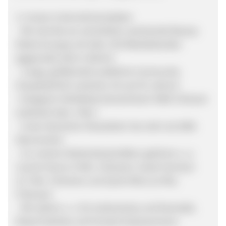
3. Unsere Unternehmensdaten
- Wir sind die am schnellsten wachsende Beauty
Marke Europas mit über 130 Mitarbeitenden
(gegründet 2015 in Berlin)
- Junge, größtenteils weibliche Community
(hauptsächlich zwischen 18 und 35 Jahren)
-Instagram HelloBody Deutschland: 400k Follower
(weltweit über 1 Mio.)
- Unser deutscher Newsletter hat mehr als 500k
Abonnenten
- Zu unseren Markenbotschaftern gehören u. a.
Leonie Hanne (3 Mio. Follower), Sarah Harrison
(2,7 Mio. Follower) und Sylvie Meis (1,4 Mio.
Follower)
- Wir stehen u. a. für Authenticity und Diversität,
Body Positivity und Female Empowerment