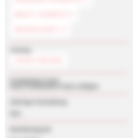
BEAUTY / KOSMETIK
NACHHALTIGKEIT
Tracking
COOKIE-TRACKING
Produktdaten-Feeds
Keine Produktdaten-Feeds verfügbar
Sofortige Freischaltung
Nein
Bearbeitungszeit