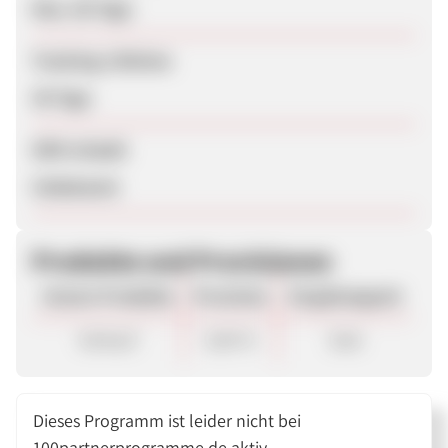
Max. 60 Tage
Tracking-Lifetime
30 Tage
SEM erlaubt
Unbekannt
Produkte und Provisionen
Unsere Produkte
Provision
Vergütungsart
Verkauf
8,00 %
Sale
Dieses Programm ist leider nicht bei
100partnerprogramme.de aktiv.