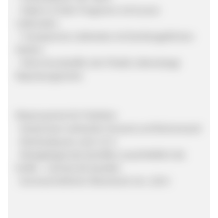
– Made-to-Order-Programm mit kurzen
Lieferzeiten
– Transparente Lieferkette mit familiengeführten
Ateliers
– Keine Kunststoffe, kein Plastik, lebenslange
Reparaturgarantie
Wissenswertes für Publisher
- Kostenloser weltweiter Versand und Rückversand
- Rücklaufquote unter 15 %
- Rückgabegründe betreffen ausschließlich die
Größe – niemals die Qualität
- Durchschnittlicher Warenkorb min. 220 €