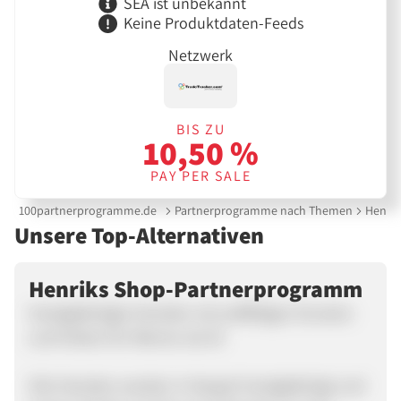
SEA ist unbekannt
Keine Produktdaten-Feeds
Netzwerk
BIS ZU
10,50 %
PAY PER SALE
100partnerprogramme.de
Partnerprogramme nach Themen
Henri
Unsere Top-Alternativen
Henriks Shop-Partnerprogramm
Handgefertigte Hemden mit auffälligen Drucken
und Farben für Männer ab 30
Alle Hemden werden in Neapel handgefertigt und