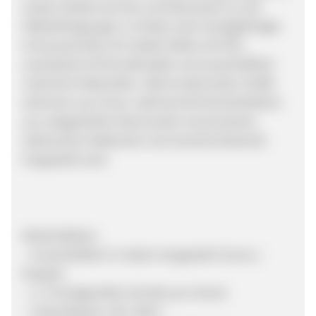
weisen Details auf, die normalerweise nur bei
Maßanfertigungen zu finden sind: handgefertigte
Armausschnitte, Ein-Nadel-Nähte (20 SPI),
australische Perlmuttknöpfe und ausschließlich
natürliche Materialien. Meine bedruckten Stoffe
stammen aus Como, während die Kernkollektion
aus vollgedrehter Baumwolle renommierter
italienischer Webereien wie Grandi & Rubinelli
hergestellt wird.
Markenfakten:
– Ausschließlich in Italien hergestellt (Como /
Neapel)
– 2–4 handgenähte Schritte pro Hemd
– Verkaufspreis: 220–280 €