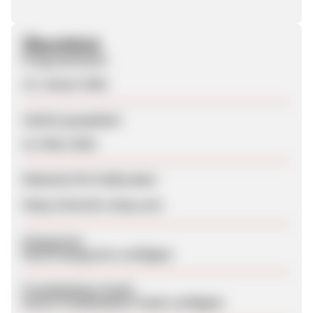
Überblick
Programmstart
14. Januar 2026
Zuletzt geupdatet
14. März 2026
Webseite für Endkunden
https://henriks-shop.com
Kategorien
Keine Kategorien verfügbar
Produktdaten-Feeds
Keine Produktdaten-Feeds verfügbar