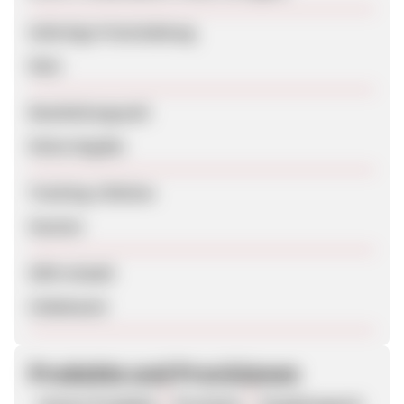
Sofortige Freischaltung
Nein
Bearbeitungszeit
Keine Angabe
Tracking-Lifetime
Session
SEM erlaubt
Unbekannt
Produkte und Provisionen