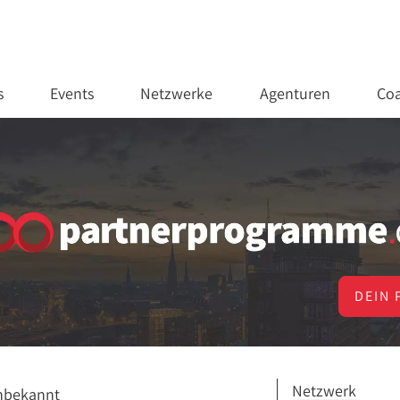
s
Events
Netzwerke
Agenturen
Coa
DEIN 
Netzwerk
nbekannt