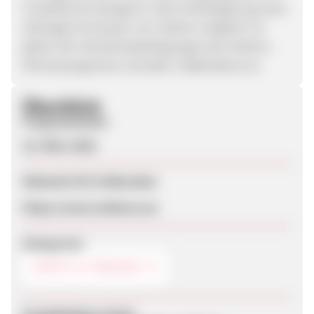
Investitionen beträgt 25 Jahre (Verlängerung nach
alleinigem Ermessen von Indemo möglich). Es
gelten die Teilnahmebedingungen des Indemo-
Partnerprogramms. Kontakt: md@indemo.eu
Überblick
Programmstart
23. März 2026
Webseite für Endkunden
https://www.indemo.eu/
Kategorien
DEPOT & TRADING