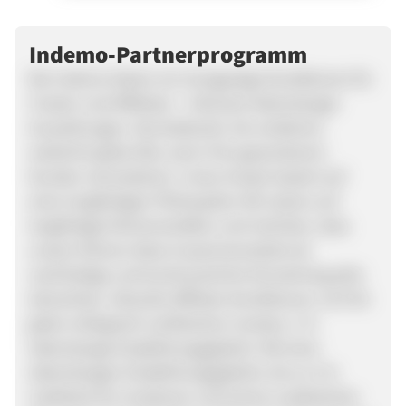
Indemo-Partnerprogramm
Bei Indemo bieten wir einzigartige Konditionen für
Creator und Affiliates – inklusive lebenslanger
Auszahlungen. Das bedeutet, Sie verdienen
weiterhin jedes Mal, wenn Ihre geworbenen
Kunden reinvestieren. Unser Ansatz basiert auf
einer langfristigen Philosophie: Wir setzen auf
langfristige Partnerschaften und möchten, dass
unsere Partner diese Zusammenarbeit als
nachhaltige und kontinuierliche Einnahmequelle
betrachten. Aktuelle Affiliate-Konditionen: 10 € für
jeden erfolgreich verifizierten Investor, 1 %
lebenslange Empfehlungsgebühr. Mit einer
lebenslangen Empfehlungsgebühr, bis zu 5 %
Cashback für Investoren und einem zusätzlichen