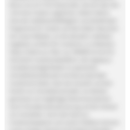
Bonus von 0,5 % für Neukunden, die sich über den
Link eines Creators registrieren, bietet Indemo
eines der wettbewerbsfähigsten und attraktivsten
Programme für Creators auf dem Markt. Besuchen
Sie unsere Website, um die aktuellen Cashback-
Angebote und Boni für Investoren zu entdecken:
https://indemo.eu Über uns: INDEMO ist eine EU-
lizenzierte Investmentplattform, die Zugang zu
Investitionsmöglichkeiten im spanischen
Immobilienkreditmarkt mit Discounted Debt
Investments bietet. Nach der Auswahl und dem
Erwerb von Immobilienschulden von Banken
generieren wir langfristige Einkommensströme
durch Schuldenrestrukturierung und den Verkauf
von Immobilien. Durch den Kauf von
Investmentpapieren auf unserer Plattform können