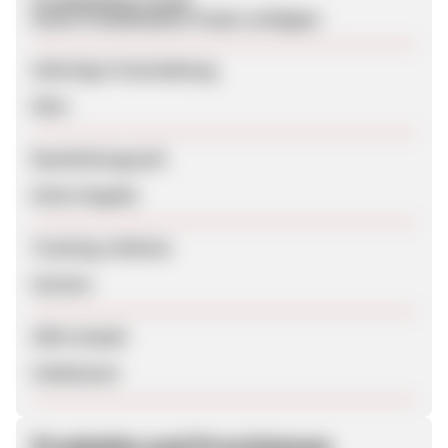
Produktdaten-Feeds
Keine Produktdaten-Feeds verfügbar
Sofortige Freischaltung
Nein
Bearbeitungszeit
Keine Angabe
Tracking-Lifetime
Session
SEM erlaubt
Unbekannt
Produkte und Provisionen