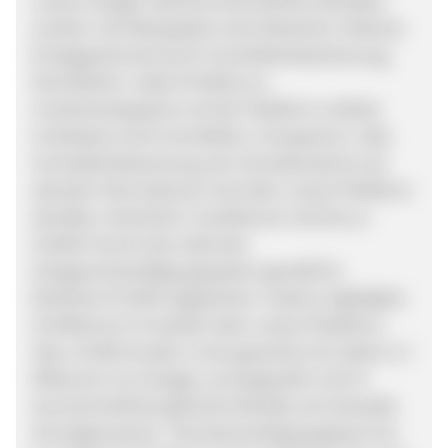
unsere Anleger überdurchschnittliche Renditen
erzielen. Die Wertpapiere sind: Besichert: Höheres
Ertragspotenzial durch Immobilienbesicherung;
Diversifiziert: Jedes Portfolio an
Investmentpapieren auf der Plattform umfasst
mindestens acht Immobilien; Transparent: Jede
Immobilienbewertung, der Schuldenstand und
aktuelle Informationen sind über unsere Plattform
abrufbar; Geschützt: Investitionen sind bis zu
20.000 € durch das nationale
Anlegerentschädigungssystem gemäß EU-
Richtlinie 97/9/EG abgesichert. Indemo Highlights:
20 Millionen € investiert über unsere Plattform;
über 15.000 Kunden in der gesamten EU; bisher 2,7
Millionen € an Anleger zurückgezahlt; 22,8 %
durchschnittliche jährliche Rendite auf verkaufte
Vermögenswerte. *Die Nachverfolgungsdauer für