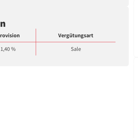
en
rovision
Vergütungsart
1,40 %
Sale