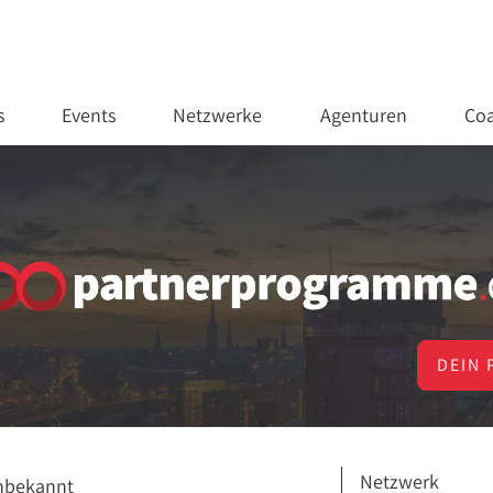
s
Events
Netzwerke
Agenturen
Coa
DEIN 
Netzwerk
nbekannt