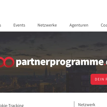
s
Events
Netzwerke
Agenturen
Coa
DEIN 
Netzwerk
okie-Tracking