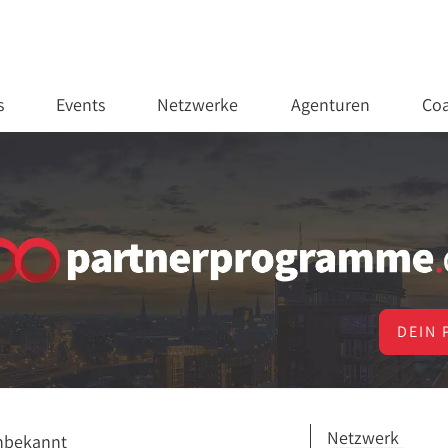
s
Events
Netzwerke
Agenturen
Coa
DEIN 
Netzwerk
nbekannt