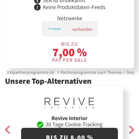
SEA ist unbekannt
Keine Produktdaten-Feeds
Netzwerke
vorhanden
BIS ZU
7,00 %
PAY PER SALE
100partnerprogramme.de
Partnerprogramme nach Themen
Design
Unsere Top-Alternativen
Revive Interior
30 Tage Cookie-Tracking
BIS ZU 8,00 %