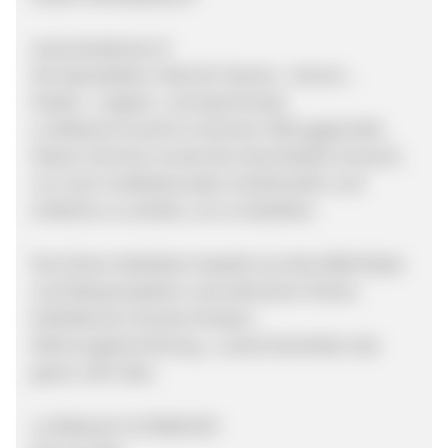
www.laredoute.ch
Die Spezialisten-Seite für Damen-, Herren-,
Kinder-, Lingerie- und Sportmode.
La Redoute wurde im Sommer 2001 gegründet.
Diesen Sommer wurde die Internetseite erneuert,
um noch modebewusster, funktioneller und
einfacher zu werden, um zu bestellen.
Die Online-Kollektion besteht aus fast 4000 Mode-
und Dekoprodukten und exklusiven Online-
Kollektionen (Grosse Grössen,
Wohnungseinrichtung...), sowie Neuheiten das
ganze Jahr über.
La Redoute CLICK&CASH