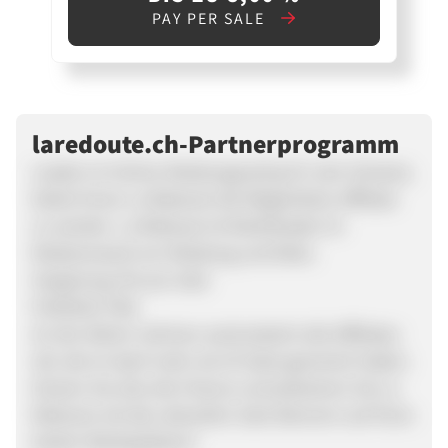
PAY PER SALE
laredoute.ch-Partnerprogramm
Leader im Online-Kleidungsverkauf in der Schweiz,
bietet Ihnen La Redoute die Möglichkeit, Affiliate
zu werden. La Redoute ist Marktleader im
Modeversand von Kleidung und Deko.
Vergütung: 6% pro Sale
Publisher FAQ
An der Aktion nehmen automatisch alle Affiliates
teil, die im April mehr als 10 Sales generiert haben.
Nutzen Sie also die Chance und platzieren Sie La
Redoute mit den aktuellen Sale-Bannern auf Ihren
besten Werbeplätzen!