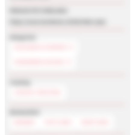
Webseite für Endkunden
https://www.laredoute.ch/de/index.aspx
Kategorien
DESIGNER & MARKEN
DAMENBEKLEIDUNG
Tracking
COOKIE-TRACKING
Werbemittel
BANNER
TEXTLINKS
DEEPLINKS