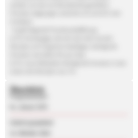
werden von der am Monatsende gezahlten
Provision abgezogen (zwischen 25 und 30 % der
Umsätze).
- Es gilt folgende Provisionsstaffelung:
a) Für Homepages, die sich seit mehr als drei
Monaten am Programm beteiligen, beträgt die
Provision wie bisher 6% pro Sale.
b) Für neue Webseiten beträgt die Provision in den
ersten drei Monaten neu 7%.
Überblick
Programmstart
01. Januar 1970
Zuletzt geupdatet
12. Oktober 2018