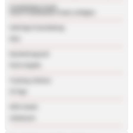
Produktdaten-Feeds
Keine Produktdaten-Feeds verfügbar
Sofortige Freischaltung
Nein
Bearbeitungszeit
Keine Angabe
Tracking-Lifetime
30 Tage
SEM erlaubt
Unbekannt