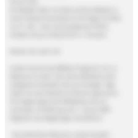
6% pro Sale
Ein Beispiel: Wenn ein Klick auf Ihre Website zu
einem Verkauf (innerhalb von 90 Tagen) im Wert
von Fr. 100.- unter www.laredoute.ch führt,
erhalten Sie pro Verkauf CHF 6.- Provision.
Machen Sie rasch mit!
Zudem hat sich das Affiliate-Programm von La
Redoute im ersten Jahr seines Bestehens sehr
erfolgreich entwickelt. Bis zum heutigen Tage
haben wir eine Vielzahl an Partnern gewonnen.
Nun beginnt jetzt eine Reifephase, die uns
veranlasst, mit Wirkung vom 1. Januar 2008
folgende neue Regelungen einzuführen:
- Die zahlreichen Retouren unserer Kunden