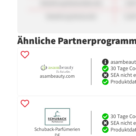
Bestellung Bestandskunde
5,00
Bestellung Neukunde
12,0
Ähnliche Partnerprogram
asambeauty
30 Tage Co
SEA nicht 
asambeauty.com
Produktdat
30 Tage Co
SEA nicht 
Produktdat
Schuback-Parfümerien
DE