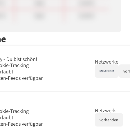
 %
Sale
31.00 €
0 %
Sale
31.00 €
me
 - Du bist schön!
Netzwerke
okie-Tracking
erlaubt
vor
en-Feeds verfügbar
Netzwerk
okie-Tracking
erlaubt
vorhanden
en-Feeds verfügbar