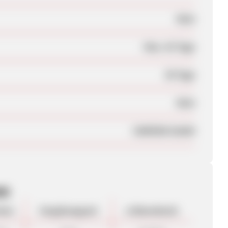
Nein
Max. 42 Tage
30 Tage
Nein
CAMEDIA GmbH
en
sion
Vergütungsart
ø Warenkorb