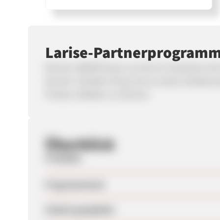
Larise-Partnerprogram
Wir bei L’ARISÉ freuen uns dir ein Sortiment mi
können. Darüber hinaus ist es unsere Zielsetzu
Preisen anbieten zu können.
Überblick
Produkte
Programmstart
Zuletzt geupdatet