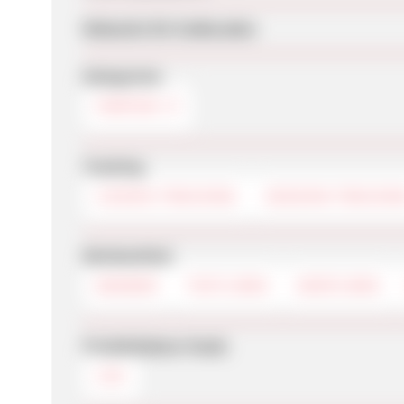
Webseite für Endkunden
Kategorien
PARFÜM
Tracking
COOKIE-TRACKING
SESSION-TRACKIN
Werbemittel
BANNER
TEXTLINKS
DEEPLINKS
Produktdaten-Feeds
CSV