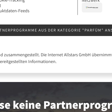
Netzwerk
t
uktdaten-Feeds
RTNERPROGRAMME AUS DER KATEGORIE "PARFÜM" A
nd zusammengestellt. Die Internet Allstars GmbH übernimmt
bereitgestellten Informationen.
se keine Partner­pro