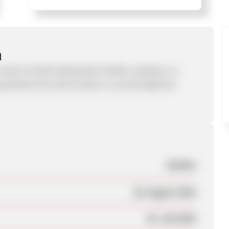
m
t mehr als 200 individuellen Düften anbieten zu
ng Parfums für alle Kunden zu erschwinglichen
Parfüm
20. August 2022
25. Juli 2023