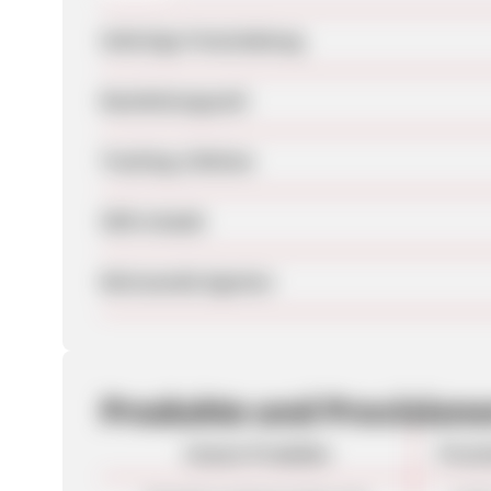
Sofortige Freischaltung
Bearbeitungszeit
Tracking-Lifetime
SEM erlaubt
Betreuende Agentur
Produkte und Provision
Unsere Produkte
Provi