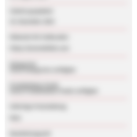
Zuletzt geupdatet
25. Dezember 2024
Webseite für Endkunden
https://lavemebidet.com
Kategorien
Keine Kategorien verfügbar
Produktdaten-Feeds
Keine Produktdaten-Feeds verfügbar
Sofortige Freischaltung
Nein
Bearbeitungszeit