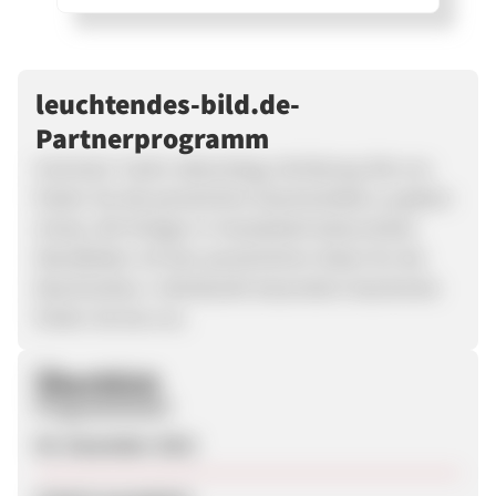
leuchtendes-bild.de-
Partnerprogramm
Hochzeit, Taufe, Geburtstag, Verlobung. Bei uns
finden Sie die persönliche Geschenkidee zu jedem
Anlass. Wir fertigen in Handarbeit beleuchtete
Wandbilder mit den persönlichen Daten für die
Beschenkten. Individuelle besondere Geschenke
finden Sie bei uns.
Überblick
Programmstart
05. Dezember 2012