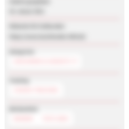
Zuletzt geupdatet
20. Januar 2013
Webseite für Endkunden
https://www.leuchtendes-bild.de/
Kategorien
GESCHENKE & GADGETS
Tracking
COOKIE-TRACKING
Werbemittel
BANNER
TEXTLINKS