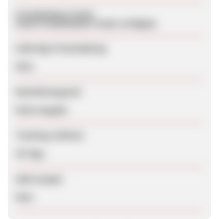
Produktdaten-Feeds
Keine Produktdaten-Feeds verfügbar
Sofortige Freischaltung
Nein
Bearbeitungszeit
Keine Angabe
Tracking-Lifetime
30 Tage
SEM erlaubt
Nein