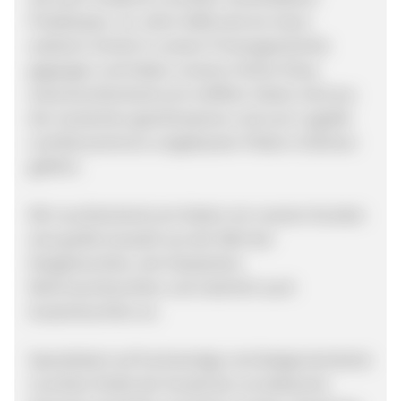
Preisklassen. Im Jahre 2008 sind wir einen
weiteren Schritt in unserer Firmengeschichte
gegangen und haben unseren Online Shop
www.leuchtenland.com eröffnet. Dieser wird aus
der inzwischen geschlossenen und zum Logistik-
und Bürozentrum umgebauten Filiale in Dülmen
geführt.
Mit Leuchtenland.com bieten wir unseren Kunden
eine große Auswahl aus der Welt der
Designleuchten, der klassischen
Wohnraumleuchten und natürlich auch
Aussenleuchten an.
Spezialisiert auf hochwertige und designorientierte
Leuchten findet der Kunde bei uns bekannte