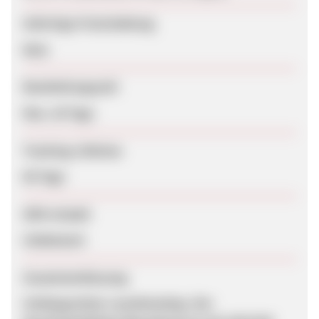
Sofortige Freischaltung
Nein
Bearbeitungszeit
Max. 28 Tage
Tracking-Lifetime
60 Tage
SEM erlaubt
Unbekannt
Zusammenfassung
Umfangreicher Leuchtenshop. Der