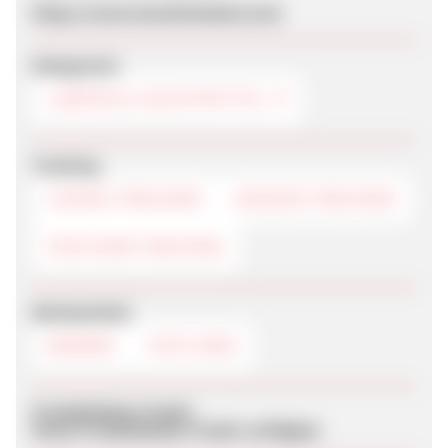
https://www.leuchtenland.com/
Kategorien
LAMPEN & LEUCHTMITTEL
Tracking
COOKIE-TRACKING
SESSION-TRACKING
POSTVIEW-TRACKING
Werbemittel
BANNER
TEXTLINKS
Produktdaten-Feeds
Keine Produktdaten-Feeds verfügbar