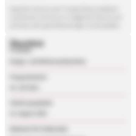
Natürlich sind wir auch Trusted Shop zertifiziert
und können mit 4,8 von 5 möglichen Sternen auf
durchaus sehr gute Bewertungen zurück greifen.
Überblick
Produkte
Design- und Wohnraumleuchten
Programmstart
25. Juli 2012
Zuletzt geupdatet
15. August 2025
Webseite für Endkunden