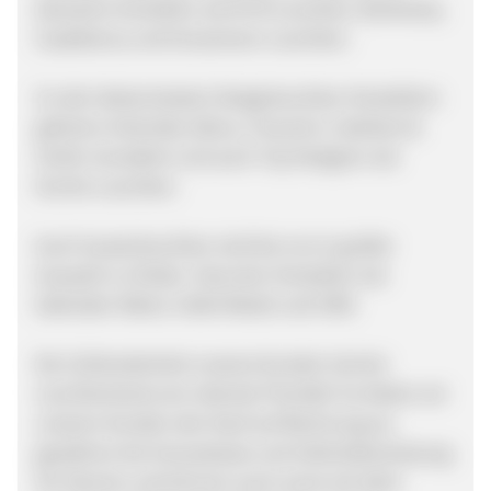
deutsche Hersteller wie B+M Leuchten, Bankamp,
Casablanca und Grossmann Leuchten.
Zu den bekanntesten Designleuchten Herstellern
gehören Artemide, Belux, Foscarini, Catellani &
Smith, Kundalini und auch Top Designer wie
Occhio Leuchten.
Auch Aussenleuchten sind bei uns in großer
Auswahl zu finden. Darunter Hersteller wie
Gebrüder Albert, Heibi Metall und CMD.
Die Zufriendenheit unseres Kunden hat bei
Leuchtenland.com oberste Priorität! So bieten wir
unseren Kunden den Kauf auf Rechnung an,
gewähren bei Vorauskasse und Sofortüberweisung
5% Skonto und können auch sonst mit allen