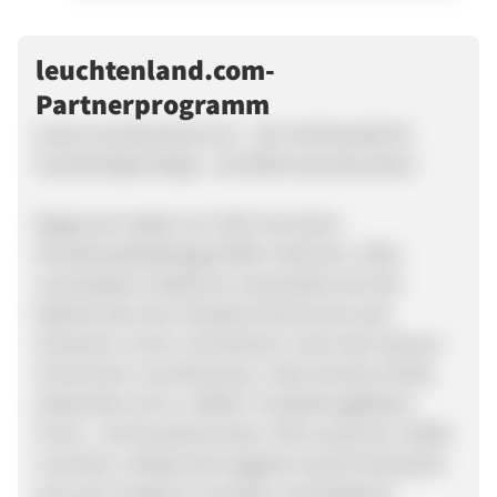
leuchtenland.com-
Partnerprogramm
www.Leuchtenland.com - der Fachhandel für
hochwertige Design- und Wohnraumleuchten
Begonnen haben wir 1925 mit einem
Einzelhandelsfachgeschäft in Bochum. Über
verschiedene Stationen entwickelte sich der
Betrieb über den Standort Dortmund nach
Schwerte, Lünen und Dülmen unter dem Namen
Schürmann Leuchtenland. Jede einzelne Filiale
präsentiert auf ca. 1000m² Ausstellungsfläche
Innen- und Aussenleuchten. Mit zusammen 15000
Leuchten umfasst das Angebot sowohl klassische
wie auch moderne Leuchten verschiedener