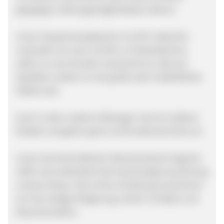
gängingen Zahlungsmöglichkeiten dienen.
Unser Hauptversandpartner ist UPS. Natürlich
versenden wir auch via DHL an Packstationen,
sofern es vom Kunden erwünscht ist, oder per
Spedition sollten es mal große oder empfindliche
Pakete sein.
Auch in allen anderen Belangen sind wir äußerst
flexibel und gehen gerne auf Kundenwünsche ein.
Unser durchschnittlicher Warenkorbwert liegt bei
250€ und verdeutlicht die hochwertige Ausrichtung
unseres Shops. Seit online Schaltung verzeichnen
wir eine stetige Steigerung unserer Umsätze und
Besucherzahlen.