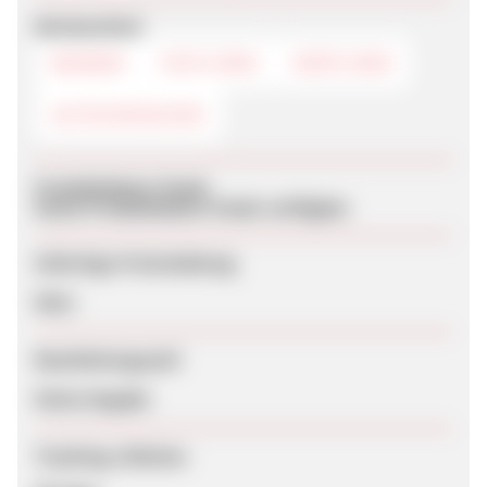
Werbemittel
BANNER
TEXTLINKS
DEEPLINKS
GUTSCHEINCODE
Produktdaten-Feeds
Keine Produktdaten-Feeds verfügbar
Sofortige Freischaltung
Nein
Bearbeitungszeit
Keine Angabe
Tracking-Lifetime