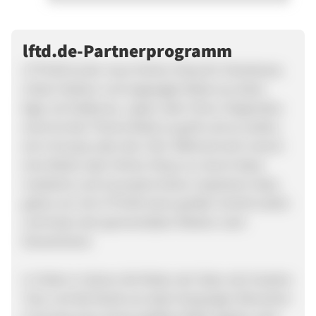
lftd.de-Partnerprogramm
LFTD.DE ist der neue Online-Shop für Streetwear,
Urban Fashion und angesagte Mode aus Asien.
Egal, ob Südkorea, Japan oder China. Nirgendwo
sonst ist das Thema Mode so groß und so anders
als in Europa oder den USA. Während sich manch
eine Marke oder Online-Shop nur durch diese
modische und innovative Kultur inspirieren lässt,
gehen wir mit LFTD.DE einen großen Schritt weiter
und holen die spannendsten Marken nach
Deutschland.
In Zeiten in denen die Mode, der Style, der kreative
Tanz und die Musik aus Asien bei jungen Menschen