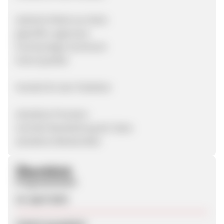
stylische Mode aus Asien
geprüfte Lagerware
hochwertiges Sortiment
hohe Qualität
Vorteile für den Publisher
attraktive Provision
schnelle Bearbeitung der Sales
attraktive Werbemittel
Überblick
Programmstart
23. April 2019