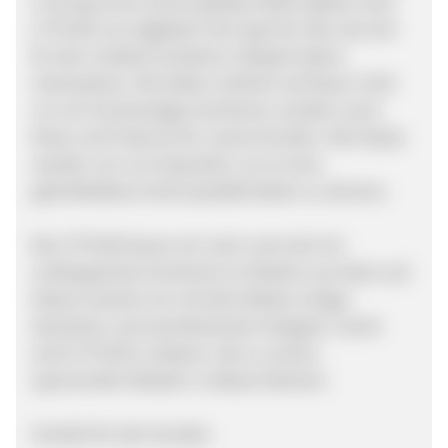
in Europa eine immer größere Rolle spielen wird
LFTD.DE zum digitalen Hot-Spot für alle, die sich
für den modisch kreativen Lifestyle Asiens
interessieren. Wir bieten nämlich auf Dauer nicht
nur ein hochwertiges Sortiment, sondern auch
News und Features für unsere Kunden. Alle Styles
werden von uns importiert, um so eine
gleichbleibens hohe Qualität bieten zu können.
Bei LFTD.DE bauen wir nach und nach ein
umfangreiches Sortiment an Marken aus Asien auf.
Dieses mischen wir mit dem Besten einiger
deutscher und amerikanischer Designer. Somit
wird LFTD.DE in diesem Jahr zu einem
spannenden Retailer in diesem Bereich.
Vorteile für den Kunden