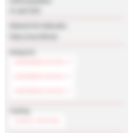
Zuletzt geupdatet
23. April 2019
Webseite für Endkunden
https://www.lftd.de/
Kategorien
HERRENBEKLEIDUNG
DAMENBEKLEIDUNG
KINDERBEKLEIDUNG
Tracking
COOKIE-TRACKING