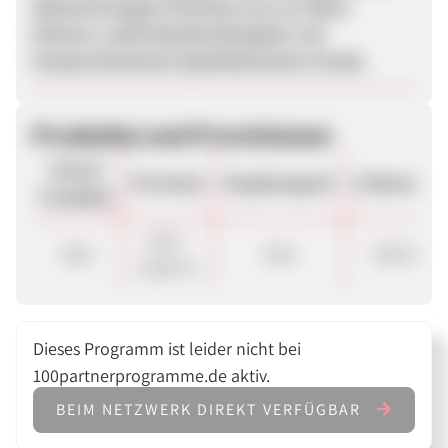
Spitzenerzeugern bereiten uns vor allem
kleinere, aufstrebende Weingüter mit
kompromisslosem Qualitätsansatz Freude.
Produkte und Provisionen
Unsere
Provision
Vergütungsart
ø Warenkor
Produkte
4,00 -
Sale
Sale
105.00 €
10,00 %
Dieses Programm ist leider nicht bei
100partnerprogramme.de aktiv.
BEIM NETZWERK DIREKT VERFÜGBAR