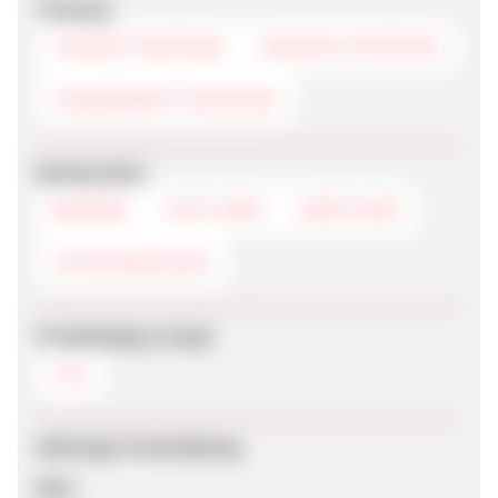
Tracking
COOKIE-TRACKING
SESSION-TRACKING
FINGERPRINT-TRACKING
Werbemittel
BANNER
TEXTLINKS
DEEPLINKS
GUTSCHEINCODE
Produktdaten-Feeds
CSV
Sofortige Freischaltung
Nein