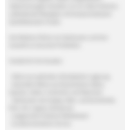
Spitzenerzeugern bereiten uns vor allem kleinere,
aufstrebende Weingüter mit kompromisslosem
Qualitätsansatz Freude.
Des Weiteren führen wir Spirituosen und eine
Auswahl an Gourmet-Produkten.
Vorteile für Ihre Kunden:
- Weine aus optimaler, klimatisierter Lagerung
- besondere Weine aus Deutschland, Italien,
Spanien, Italien, Frankreich und Österreich
- Spirituosen wie Grappa, Obst- und Kornbrände,
Rum, Gin, Cognac, Brandy etc.
- ausgesuchte Feinkost-Delikatessen
- kundenorientierter Service