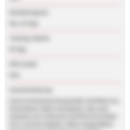
Bearbeitungszeit
Max. 56 Tage
Tracking-Lifetime
60 Tage
SEM erlaubt
Nein
Zusammenfassung
Unsere Sortimentsschwerpunkte sind Weine aus
Deutschland, Italien und Spanien, aber auch
Gewächse aus Frankreich und Österreich finden
Sie in unserem Angebot. Neben ausgewählten