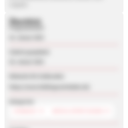
vergütet.
Überblick
Programmstart
25. Januar 2019
Zuletzt geupdatet
28. Januar 2019
Webseite für Endkunden
https://www.lieblingsweinladen.de/
Kategorien
FEINKOST
WEIN & SPIRITUOSEN