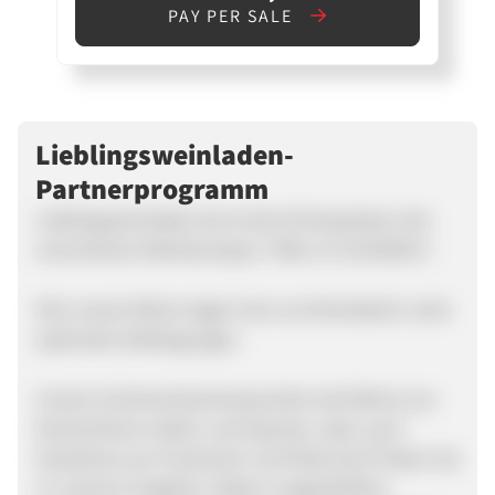
PAY PER SALE
Lieblingsweinladen-
Partnerprogramm
Lieblingsweinladen.de ist die Onlinepräsenz der
renomierten Weinboutique "Wein im FachWerk".
Alle unsere Weine lagern bei uns klimatisiert unter
optimalen Bedingungen.
Unsere Sortimentsschwerpunkte sind Weine aus
Deutschland, Italien und Spanien, aber auch
Gewächse aus Frankreich und Österreich finden Sie
in unserem Angebot. Neben ausgewählten