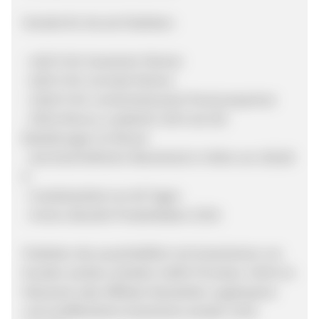
Vorteile für Sie als Publisher:
- 4,00 % für Gutschein-Partner
- 8,00 % für normale Partner
- 10,00 % für contentrelevante Premiumpartner
- GOLD-Bonus: zusätzlich 150 € ab 150
Bestellungen im Monat
- durchschnittlicher Warenkorb in Höhe von 105,00
€
- Cookielaufzeit von 60 Tagen
- immer aktuelle Produktdaten (CSV)
Publisher die ausschließlich mit Gutscheinen um
Kunden werben erhalten 4,00% Provision. Nicht im
Netzwerk oder Affiliate-Newsletter zugelassene
und veröffentliche Gutscheine werden nicht