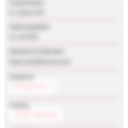
Programmstart
01. Januar 1970
Zuletzt geupdatet
10. Juni 2014
Webseite für Endkunden
https://up.lifeforestry.com/
Kategorien
GELDANLAGE
Tracking
COOKIE-TRACKING