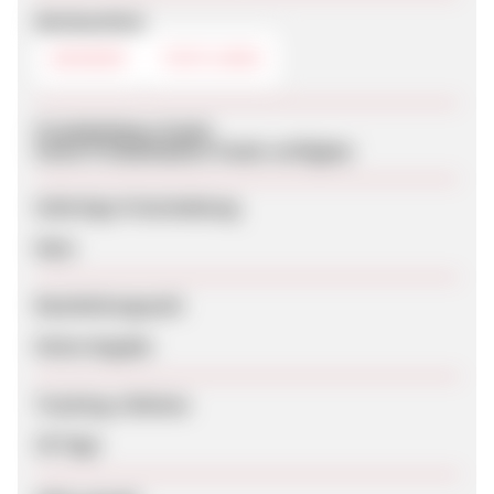
Werbemittel
BANNER
TEXTLINKS
Produktdaten-Feeds
Keine Produktdaten-Feeds verfügbar
Sofortige Freischaltung
Nein
Bearbeitungszeit
Keine Angabe
Tracking-Lifetime
30 Tage