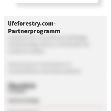
lifeforestry.com-
Partnerprogramm
Investieren Sie in eine Börsenunabhängige
Sachwertanlage mit bis zu 12% Rendite. Die
Laufzeit ist variabel.
Generierung von Interessenten an
unverbindlichem Informationsmaterial.
Überblick
Produkte
Sachwertanlage