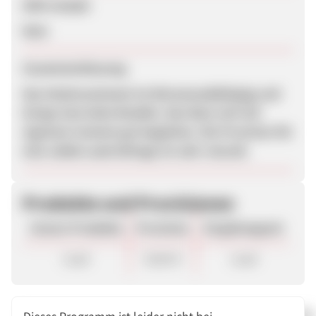
SEM erlaubt
Nein
Zusammenfassung
Das Holzinvestment ist börsenunabhängig und
bringt eine hohe Rendite. Das lässt sich mit
eigenem Content gut begleiten. Die Provision für
eine valide Lead-Anfrage ist sehr reizvoll.
Produkte und Provisionen
Unsere Produkte
Provision
Vergütungsart
Lead
30,00 €
Lead