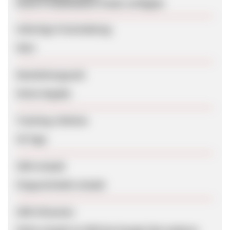
Keine Produktdaten-Feeds verfügbar
Sofortige Freischaltung
Nein
Bearbeitungszeit
Keine Angabe
Tracking-Lifetime
45 Tage
SEM erlaubt
Eingeschränkt erlaubt
SEM-Hinweise