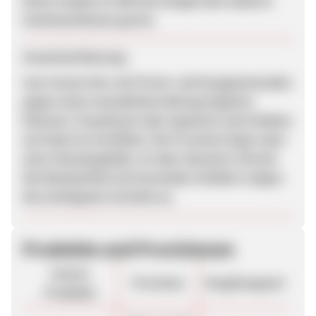
Nicht erlaubt ist SEM bei Google (bei anderen
Suchmaschienen gerne)
Zusammenfassung
User lernen hier mit Privat- und Gruppenstunden
gegen einen monatlichen Betrag Englisch,
Deutsch, Französisch oder Spanisch und erhalten
am Ende ein Zertifikat. Die Provision liegt unter
einer Monatsgebühr, ist aber dennoch reizvoll.
Die Werbemittel mit lernenden Schülern zeigen
die wichtigsten Vorteile an.
Produkte und Provisionen
Unsere
Provision
Vergütungsart
Produkte