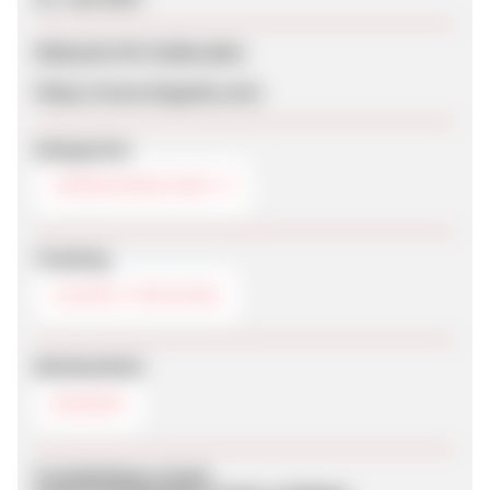
Webseite für Endkunden
https://www.lingoda.com/
Kategorien
FREMDSPRACHEN
Tracking
COOKIE-TRACKING
Werbemittel
BANNER
Produktdaten-Feeds