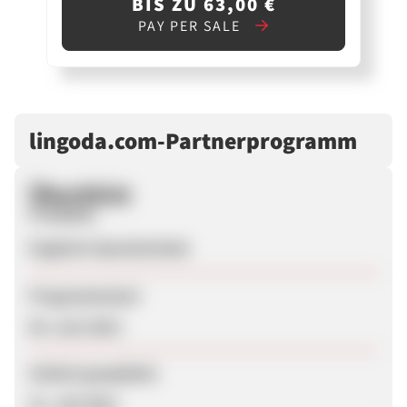
BIS ZU 63,00 €
PAY PER SALE
lingoda.com-Partnerprogramm
Überblick
Produkte
Englisch-Sprachschule
Programmstart
04. Juni 2013
Zuletzt geupdatet
31. Juli 2019