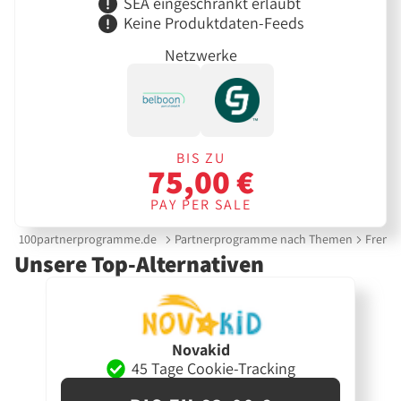
SEA eingeschränkt erlaubt
Keine Produktdaten-Feeds
Netzwerke
BIS ZU
75,00 €
PAY PER SALE
100partnerprogramme.de
Partnerprogramme nach Themen
Fremd
Unsere Top-Alternativen
Novakid
45 Tage Cookie-Tracking