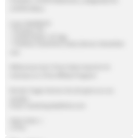
Produkte: LiFePO4 Batterie(n), Ladegerät(e) für
LiFePO4 Akkus
Unser ANGEBOTE
* Provision: 5%
* Cookies Dauer: 30 Tage
* Creatives: Gutscheine, Deals, Banner, Newsletter
usw.
Willkommen bei LiTime! Vielen Dank für Ihr
Interesse an LiTime Affiliate Program!
Bei den Fragen können Sie sich gerne an uns
wenden.
Email: marketing.de@litime.com
Vielen Dank : )
LiTime