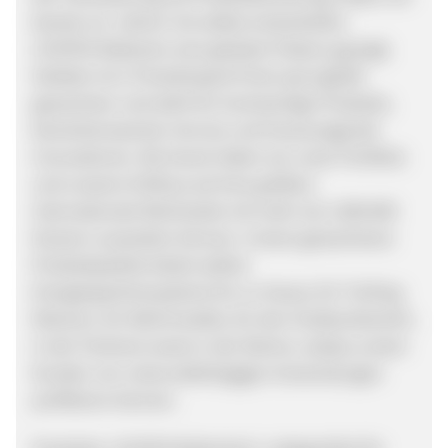
bereits vor Jahren mit selbst entwickelten
LiFePO4-Batterien eine globale Präsenz gezeigt.
Seitdem ist LiTime(AmpereTime) sprunghaft
gewachsen und steht für hochwertige Produkte,
bemerkenswerten Service und herausragende
Innovationen. Bis heute haben wir unser Portfolio
und unseren Einfluss auf eine größere
internationale Reichweite mit mehr als 1.000.000
Nutzern ausweiten können. Unsere gewachsene
Produktpalette bietet seither
Energiespeichersysteme für zu Hause, für Trolling-
Motoren, für Wohnmobile, für den Outdoorbereich,
in der Fischerei sowie in der Marine, sodass unsere
Kunden von netzunabhängigen Anwendungen
profitieren können.