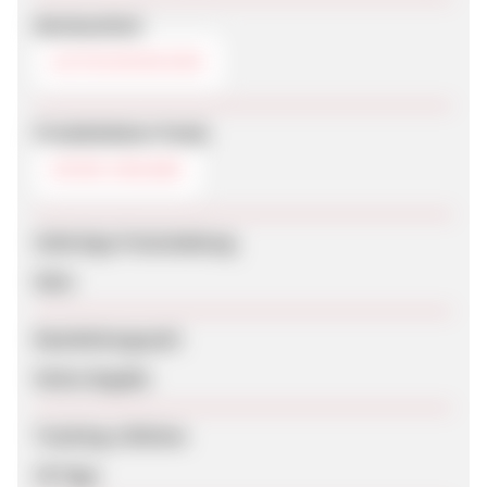
Werbemittel
GUTSCHEINCODE
Produktdaten-Feeds
KEINE ANGABE
Sofortige Freischaltung
Nein
Bearbeitungszeit
Keine Angabe
Tracking-Lifetime
30 Tage