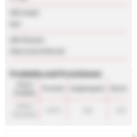
SEM erlaubt
Nein
SEM-Hinweise
https://www.litime.de/
Produkte und Provisionen
Unsere
Provision
Vergütungsart
Stornorate
Produkte
Default
5,00 %
Sale
3.50 %
(Standard)