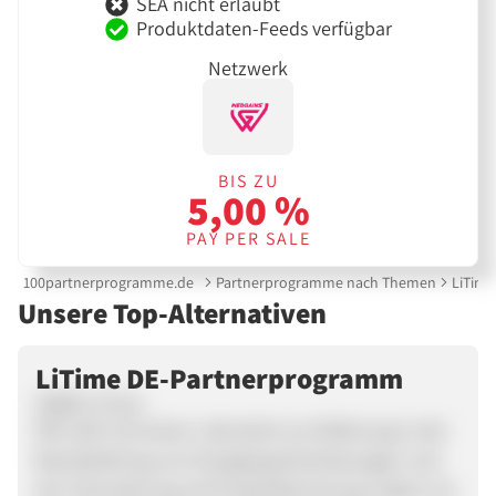
SEA nicht erlaubt
Produktdaten-Feeds verfügbar
Netzwerk
BIS ZU
5,00 %
PAY PER SALE
100partnerprogramme.de
Partnerprogramme nach Themen
LiTim
Unsere Top-Alternativen
LiTime DE-Partnerprogramm
ÜBER LiTime
Mit mehr als einem Jahrzehnt an Erfahrung in der
Bereitstellung von Energiespeicherlösungen und
der Fokussierung auf Produktforschung, haben wir