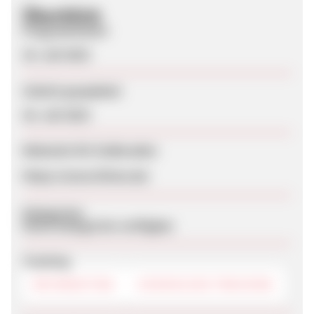
Überblick
Programmstart
24. Juli 2023
Zuletzt geupdatet
26. Juli 2023
Webseite für Endkunden
https://www.litime.de/
Kategorien
Keine Kategorien verfügbar
Tracking
RETARGETING
COOKIELESS-TRACKING