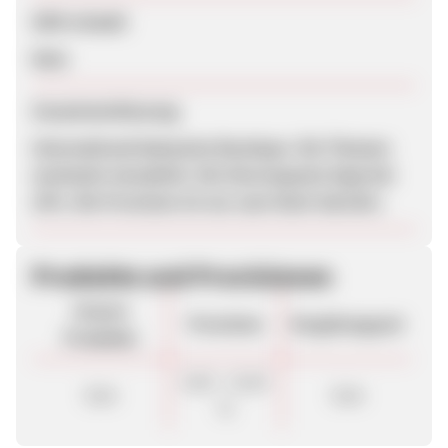
SEM erlaubt
Nein
Zusammenfassung
International bekannte Boutique. Die Themen
wechseln monatlich. Die Stornoquote liegt bei
10%. Die Provision ist nur zum Start lukrativ.
Produkte und Provisionen
Unsere
Provision
Vergütungsart
Produkte
8,00 - 15,00
Sale
Sale
%