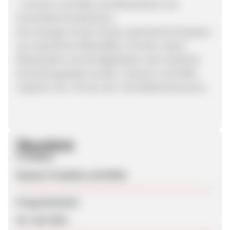
- Formeln und Düfte, die Wirksamkeit und
Sinnlichkeit kombinieren.
Eine strenge Formel-Charta, patentierte Komplexe
aus natürlichen Wirkstoffen, Formeln, deren
Wirksamkeit und Verträglichkeit unter ärztlicher
Kontrolle getestet wurden, Texturen und Düfte
inspiriert vom "Art de vivre" des Mittelmeerraums.
Überblick
Produkte
Beauty-Produkte und Düfte
Programmstart
26. Juni 2011