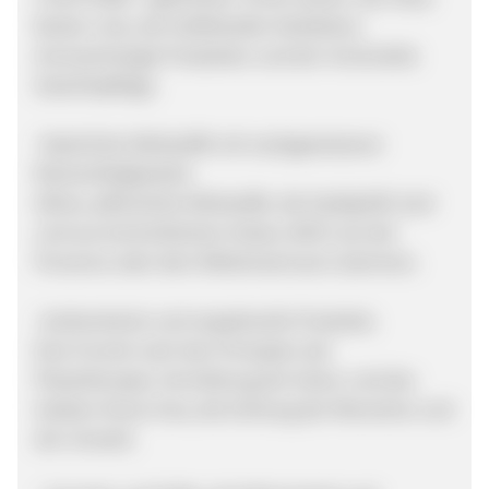
Butter Linie, der Dufthändler Kollektion,
Aromachologie Produkten und der Immortelle
Gesichtspflege.
-Natürliche Wirkstoffe mit nachgewiesener
Rückverfolgbarkeit.
Aktive, pflanzliche Wirkstoffe, die häufig BIO sind
und aus kontrolliertem Anbau (AOC) aus der
Provence oder dem Mittelmeerraum stammen.
-Authentische und respektvolle Produkte.
Eine Formel nach den Prinzipien der
Phytotherapie, Vermittlung der Kultur und des
lokalen Know-how, die Achtung der Menschen und
der Umwelt.