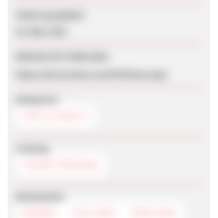
Zuletzt geupdatet
25. März 2019
Webseite für Endkunden
https://de.loccitane.com/FO/Home.aspx
Kategorien
HAUT & HAAR
Tracking
COOKIE-TRACKING
Werbemittel
BANNER
TEXTLINKS
DEEPLINKS