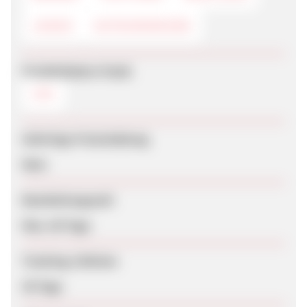
LOGOS
GUTSCHEINCODE
Produktdaten-Feeds
CSV
Sofortige Freischaltung
Nein
Bearbeitungszeit
Max. 60 Tage
Tracking-Lifetime
30 Tage