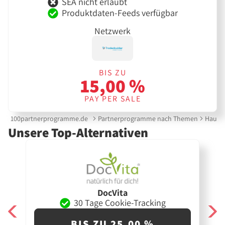
SEA nicht erlaubt
Produktdaten-Feeds verfügbar
Netzwerk
BIS ZU
15,00 %
PAY PER SALE
100partnerprogramme.de
Partnerprogramme nach Themen
Haut &
Unsere Top-Alternativen
DocVita
30 Tage Cookie-Tracking
BIS ZU 25,00 %