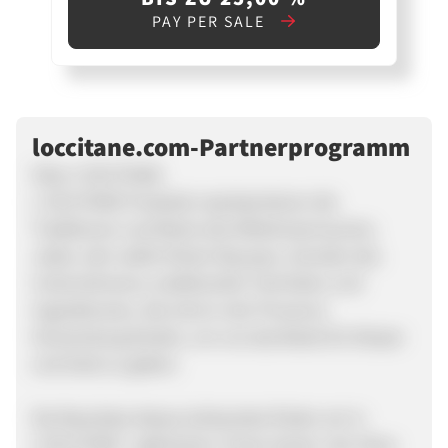
PAY PER SALE
loccitane.com-Partnerprogramm
Über L'OCCITANE
L OCCITANE Produkte repräsentieren die
Traditionen und Werte des Mittelmeerraumes.
Jedes Jahr wählt Olivier Baussan, Gründer des
Unternehmens, traditionelle Techniken und
Ingredienzien, die einst in der Provence
Verwendung fanden, um uns das Beste für Körper
und Geist zu geben.
Die Resultate dieses Aufwandes finden wir in
L'OCCITANE`s jährlichen 'Ernte-Serien', der Shea